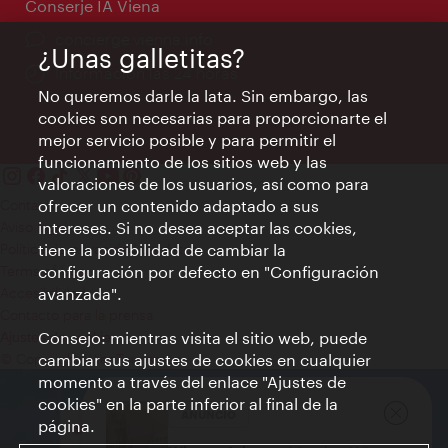
Conserje IA Viena
concierge.vienna.info
¿Unas galletitas?
Información las 24 horas
No queremos darle la lata. Sin embargo, las
cookies son necesarias para proporcionarte el
mejor servicio posible y para permitir el
funcionamiento de los sitios web y las
valoraciones de los usuarios, así como para
ofrecer un contenido adaptado a sus
Contacto
intereses. Si no desea aceptar las cookies,
Aviso legal
tiene la posibilidad de cambiar la
Política de privacidad de datos
configuración por defecto en "Configuración
Terms of Use
avanzada".
Accesibilidad
Contacto para la prensa
Consejo: mientras visita el sitio web, puede
Ajustes de cookie
cambiar sus ajustes de cookies en cualquier
© Copyright WienTourismus
momento a través del enlace "Ajustes de
cookies" en la parte inferior al final de la
ANUNCIO
página.
Cerrar