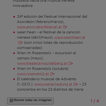
impulsos hacia una música vienesa
innovadora:
24ª edición del Festival Internacional del
Acordeón (
febrero/marzo)
,
www.akkordeonfestival.at
wean hean – el festival de la canción
vienesa (
abril/mayo)
,
www.weanhean.at
(con cinco listas de reproducción
comisariadas).
Wien im Rosenstolz – excursión al
campo (mayo),
www.theateramspittelberg.at
Wien im Rosenstolz (
octubre
),
www.rosenstolz.at
El calendario musical de Adviento
(1.-23.12.),
www.wienerliedund.at
– 23
conciertos en los 23 distritos de Viena
de
Mostrar todas las imágenes
1
/
4