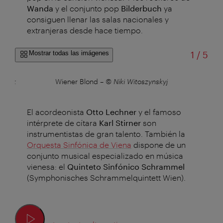
Wanda
y el conjunto pop
Bilderbuch
ya
consiguen llenar las salas nacionales y
extranjeras desde hace tiempo.
de
Mostrar todas las imágenes
1
/
5
galyk
Wiener Blond
–
© Niki Witoszynskyj
Der
El acordeonista
Otto Lechner
y el famoso
intérprete de cítara
Karl Stirner
son
instrumentistas de gran talento.
También la
Orquesta Sinfónica de Viena
dispone de un
conjunto musical especializado en música
vienesa: el
Quinteto Sinfónico Schrammel
(Symphonisches Schrammelquintett Wien).