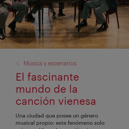
volver
Música y escenarios
a:
El fascinante
mundo de la
canción vienesa
Una ciudad que posee un género
musical propio: este fenómeno solo