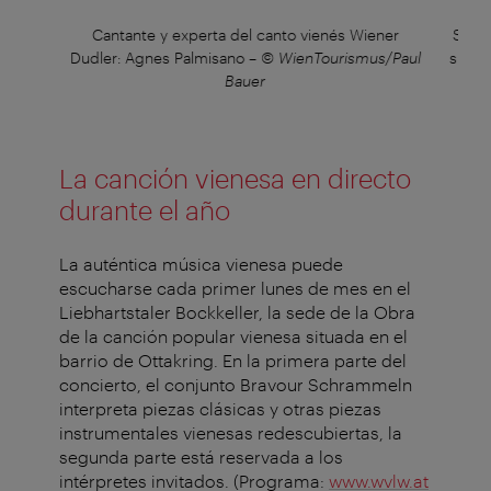
ur
Cantante y experta del canto vienés Wiener
Symp
ssil
Dudler: Agnes Palmisano
–
© WienTourismus/Paul
sinfó
Bauer
La canción vienesa en directo
durante el año
La auténtica música vienesa puede
escucharse cada primer lunes de mes en el
Liebhartstaler Bockkeller, la sede de la Obra
de la canción popular vienesa situada en el
barrio de Ottakring. En la primera parte del
concierto, el conjunto Bravour Schrammeln
interpreta piezas clásicas y otras piezas
instrumentales vienesas redescubiertas, la
segunda parte está reservada a los
intérpretes invitados. (Programa:
www.wvlw.at