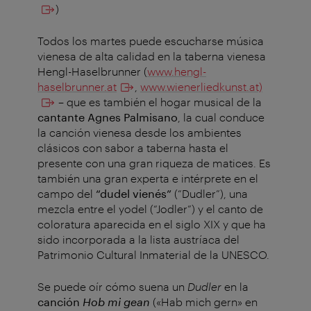
)
Todos los martes puede escucharse música
vienesa de alta calidad en la taberna vienesa
Hengl-Haselbrunner (
www.hengl-
haselbrunner.at
,
www.wienerliedkunst.at)
– que es también el hogar musical de la
cantante Agnes Palmisano
, la cual conduce
la canción vienesa desde los ambientes
clásicos con sabor a taberna hasta el
presente con una gran riqueza de matices. Es
también una gran experta e intérprete en el
campo del
“dudel vienés”
(“Dudler”), una
mezcla entre el yodel (“Jodler”) y el canto de
coloratura aparecida en el siglo XIX y que ha
sido incorporada a la lista austríaca del
Patrimonio Cultural Inmaterial de la UNESCO.
Se puede oír cómo suena un
Dudler
en la
canción
Hob mi gean
(«Hab mich gern» en