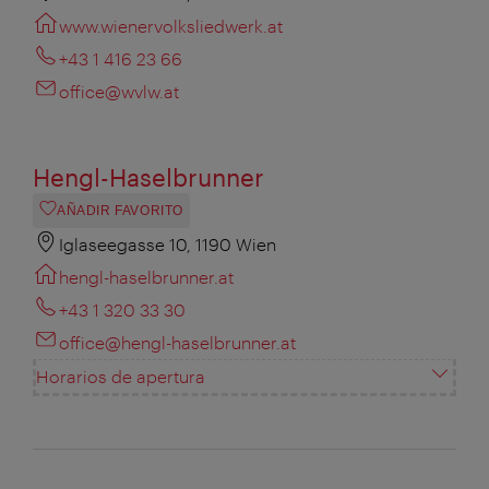
www.wienervolksliedwerk.at
+43 1 416 23 66
office@wvlw.at
Hengl-Haselbrunner
AÑADIR FAVORITO
Iglaseegasse 10, 1190 Wien
hengl-haselbrunner.at
+43 1 320 33 30
office@hengl-haselbrunner.at
Horarios de apertura