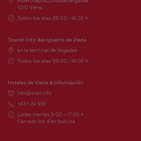
Lugar:
Albertinaplatz/Maysedergasse
1010 Viena
Horarios
Todos los días 09:00 - 18:00 h
de
apertura:
Tourist-Info Aeropuerto de Viena
Lugar:
en la terminal de llegadas
Horarios
Todos los días 09:00 - 18:00 h
de
apertura:
Hoteles de Viena & información
e-
info@wien.info
mail:
Teléfono:
+43-1-24 555
Horarios
Lunes-Viernes 9:00 – 17:00 h
de
Cerrado los días festivos
apertura: