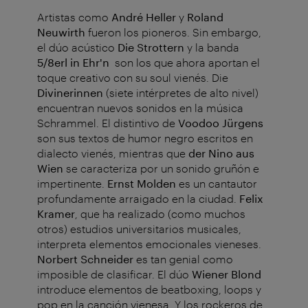
Artistas como
André Heller
y
Roland
Neuwirth
fueron los pioneros. Sin embargo,
el dúo acústico
Die Strottern
y la banda
5/8erl in Ehr'n
son los que ahora aportan el
toque creativo con su soul vienés.
Die
Divinerinnen
(siete intérpretes de alto nivel)
encuentran nuevos sonidos en la música
Schrammel. El distintivo de
Voodoo Jürgens
son sus textos de humor negro escritos en
dialecto vienés, mientras que
der Nino aus
Wien
se caracteriza por un sonido gruñón e
impertinente.
Ernst Molden
es un cantautor
profundamente arraigado en la ciudad.
Felix
Kramer
, que ha realizado (como muchos
otros) estudios universitarios musicales,
interpreta elementos emocionales vieneses.
Norbert Schneider
es tan genial como
imposible de clasificar. El dúo
Wiener Blond
introduce elementos de beatboxing, loops y
pop en la canción vienesa. Y los rockeros de