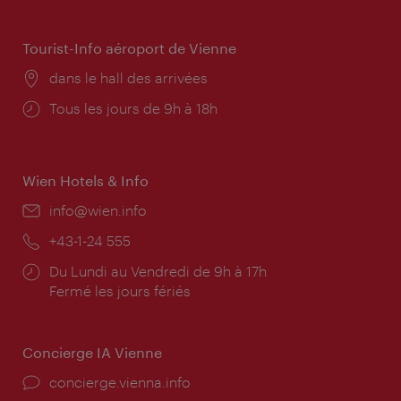
d'ouverture:
Tourist-Info aéroport de Vienne
Lieu:
dans le hall des arrivées
Horaires
Tous les jours de 9h à 18h
d'ouverture:
Wien Hotels & Info
E-
info@wien.info
mail:
Téléphone:
+43-1-24 555
Horaires
Du Lundi au Vendredi de 9h à 17h
d'ouverture:
Fermé les jours fériés
Concierge IA Vienne
Ort:
concierge.vienna.info