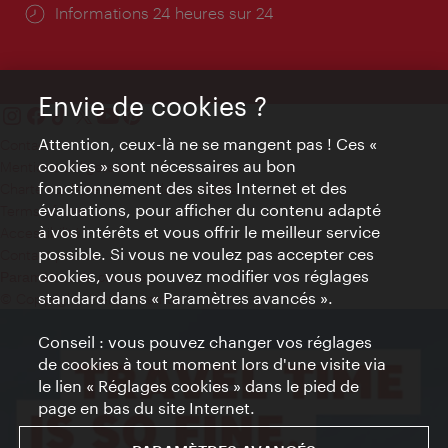
Öffnungszeiten:
Informations 24 heures sur 24
Envie de cookies ?
Attention, ceux-là ne se mangent pas ! Ces «
Contact
cookies » sont nécessaires au bon
Mentions obligatoires
fonctionnement des sites Internet et des
Charte sur le respect de la vie privée
évaluations, pour afficher du contenu adapté
Terms of Use
à vos intérêts et vous offrir le meilleur service
Accessibilité
possible. Si vous ne voulez pas accepter ces
Contact presse
cookies, vous pouvez modifier vos réglages
Paramètres de cookies
standard dans « Paramètres avancés ».
© Copyright WienTourismus
Conseil : vous pouvez changer vos réglages
de cookies à tout moment lors d'une visite via
le lien « Réglages cookies » dans le pied de
page en bas du site Internet.