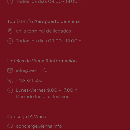
Horarios
Todos los días 09:00 - 18:00 h
de
apertura:
Tourist-Info Aeropuerto de Viena
Lugar:
en la terminal de llegadas
Horarios
Todos los días 09:00 - 18:00 h
de
apertura:
Hoteles de Viena & información
e-
info@wien.info
mail:
Teléfono:
+43-1-24 555
Horarios
Lunes-Viernes 9:00 – 17:00 h
de
Cerrado los días festivos
apertura:
Conserje IA Viena
concierge.vienna.info