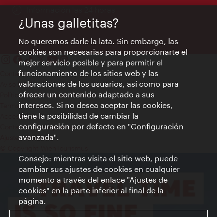
Información las 24 horas
¿Unas galletitas?
No queremos darle la lata. Sin embargo, las
cookies son necesarias para proporcionarte el
mejor servicio posible y para permitir el
funcionamiento de los sitios web y las
Contacto
valoraciones de los usuarios, así como para
Aviso legal
ofrecer un contenido adaptado a sus
Política de privacidad de datos
intereses. Si no desea aceptar las cookies,
Terms of Use
tiene la posibilidad de cambiar la
Accesibilidad
configuración por defecto en "Configuración
Contacto para la prensa
avanzada".
Ajustes de cookie
© Copyright WienTourismus
Consejo: mientras visita el sitio web, puede
cambiar sus ajustes de cookies en cualquier
momento a través del enlace "Ajustes de
cookies" en la parte inferior al final de la
página.