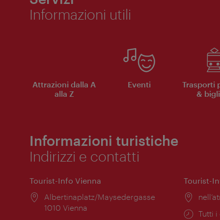
Informazioni utili
Attrazioni dalla A
Eventi
Trasporti 
alla Z
& bigli
Informazioni turistiche
Indirizzi e contatti
Tourist-Info Vienna
Tourist-I
Posizione:
Albertinaplatz/Maysedergasse
Posiz
nell’at
1010 Vienna
Orari
Tutti i