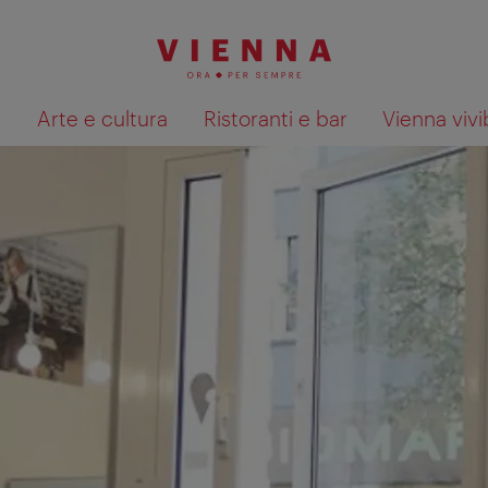
à
Arte e cultura
Ristoranti e bar
Vienna vivi
Mostra i risultati della ricerca su