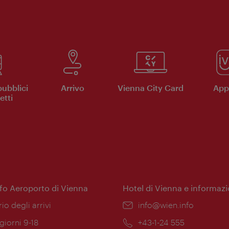
pubblici
Arrivo
Vienna City Card
App 
etti
nfo Aeroporto di Vienna
Hotel di Vienna e informazi
ione:
rio degli arrivi
Email:
info@wien.info
 giorni 9-18
Telefono:
+43-1-24 555