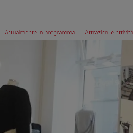
Alla
Al
Cosa
Attualmente in programma
Attrazioni e attivit
navigazione
contenuto
cerchi?