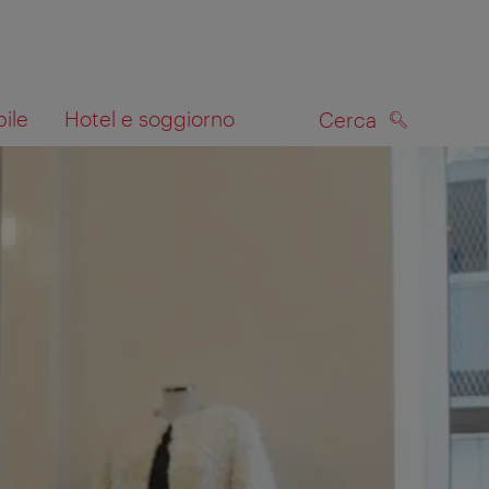
bile
Hotel e soggiorno
Cerca
CERCA
lla mappa