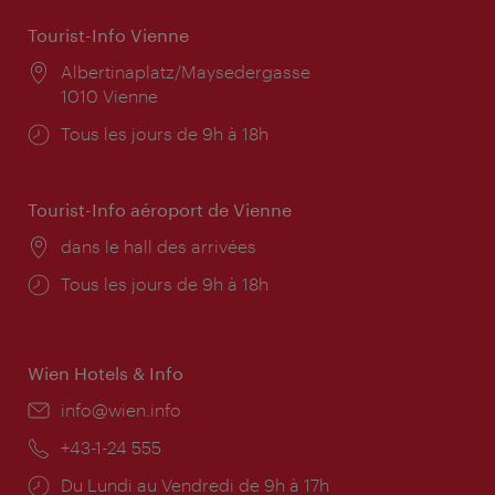
Tourist-Info Vienne
Lieu:
Albertinaplatz/Maysedergasse
1010 Vienne
Horaires
Tous les jours de 9h à 18h
d'ouverture:
Tourist-Info aéroport de Vienne
Lieu:
dans le hall des arrivées
Horaires
Tous les jours de 9h à 18h
d'ouverture:
Wien Hotels & Info
E-
info@wien.info
mail:
Téléphone:
+43-1-24 555
Horaires
Du Lundi au Vendredi de 9h à 17h