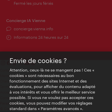
d'ouverture:
Fermé les jours fériés
Concierge IA Vienne
Ort:
concierge.vienna.info
Öffnungszeiten:
Informations 24 heures sur 24
Envie de cookies ?
Attention, ceux-là ne se mangent pas ! Ces «
Contact
cookies » sont nécessaires au bon
Mentions obligatoires
fonctionnement des sites Internet et des
Charte sur le respect de la vie privée
évaluations, pour afficher du contenu adapté
Terms of Use
à vos intérêts et vous offrir le meilleur service
Accessibilité
possible. Si vous ne voulez pas accepter ces
Contact presse
cookies, vous pouvez modifier vos réglages
Paramètres de cookies
standard dans « Paramètres avancés ».
© Copyright WienTourismus