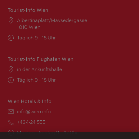
Tourist-Info Wien
Ort:
Albertinaplatz/Maysedergasse
1010 Wien
Öffnungszeiten:
Täglich 9 - 18 Uhr
Tourist-Info Flughafen Wien
Ort:
in der Ankunftshalle
Öffnungszeiten:
Täglich 9 - 18 Uhr
Wien Hotels & Info
Email:
info@wien.info
Telefon:
+43-1-24 555
Öffnungszeiten:
Montag - Freitag 9 – 17 Uhr