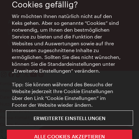
Feiertags geschlossen
Cookies gefällig?
Wir möchten Ihnen natürlich nicht auf den
AI Concierge Wien
Keks gehen. Aber so genannte “Cookies” sind
notwendig, um Ihnen den bestmöglichen
Ort:
concierge.wien.info
Service zu bieten und die Funktion der
Öffnungszeiten:
Informationen rund um die Uhr
Websites und Auswertungen sowie auf Ihre
Interessen zugeschnittene Inhalte zu
ermöglichen. Sollten Sie dies nicht wünschen,
können Sie die Standardeinstellungen unter
„Erweiterte Einstellungen“ verändern.
Kontakt
Tipp: Sie können während des Besuchs der
Impressum
Website jederzeit Ihre Cookie Einstellungen
Datenschutz
über den Link “Cookie Einstellungen” im
Nutzungsbedingungen
Footer der Website wieder ändern.
Barrierefreiheit
Presse-Kontakt
ERWEITERTE EINSTELLUNGEN
Cookie Einstellungen
© Copyright WienTourismus
ivie - Die offizielle City Guide App
ALLE COOKIES AKZEPTIEREN