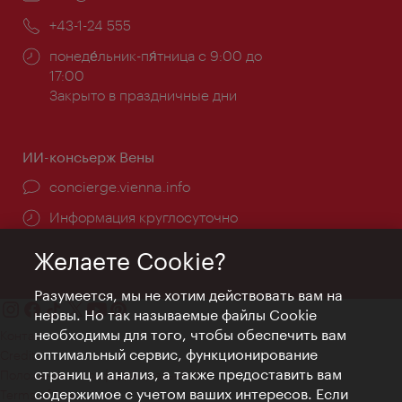
почта:
Телефон:
+43-1-24 555
Часы
понеде́льник-пя́тница с 9:00 до
работы:
17:00
Закрыто в праздничные дни
ИИ-консьерж Вены
concierge.vienna.info
Информация круглосуточно
Желаете Cookie?
Разумеется, мы не хотим действовать вам на
нервы. Но так называемые файлы Cookie
необходимы для того, чтобы обеспечить вам
Контакт
оптимальный сервис, функционирование
Credits
страниц и анализ, а также предоставить вам
Положение о конфиденциальности
содержимое с учетом ваших интересов. Если
Terms of Use