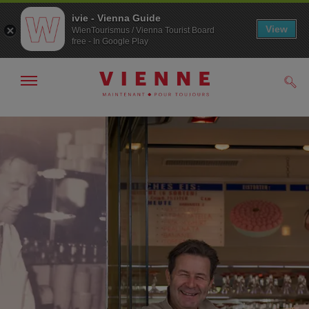
ivie - Vienna Guide
View
WienTourismus / Vienna Tourist Board
free - In Google Play
Afficher
Rech
/
masquer
la
Navigation
Contenu
navigation