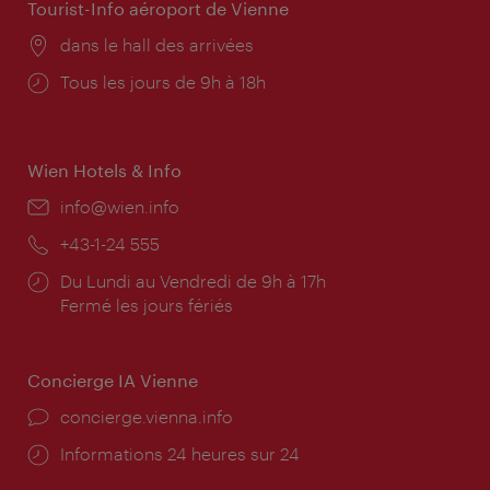
Tourist-Info aéroport de Vienne
Lieu:
dans le hall des arrivées
Horaires
Tous les jours de 9h à 18h
d'ouverture:
Wien Hotels & Info
E-
info@wien.info
mail:
Téléphone:
+43-1-24 555
Horaires
Du Lundi au Vendredi de 9h à 17h
d'ouverture:
Fermé les jours fériés
Concierge IA Vienne
Ort:
concierge.vienna.info
Öffnungszeiten:
Informations 24 heures sur 24