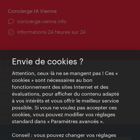
Concierge IA Vienne
Ort:
concierge.vienna.info
Öffnungszeiten:
Informations 24 heures sur 24
Envie de cookies ?
Attention, ceux-là ne se mangent pas ! Ces «
Contact
cookies » sont nécessaires au bon
Mentions obligatoires
fonctionnement des sites Internet et des
Charte sur le respect de la vie privée
évaluations, pour afficher du contenu adapté
Terms of Use
à vos intérêts et vous offrir le meilleur service
Accessibilité
possible. Si vous ne voulez pas accepter ces
Contact presse
cookies, vous pouvez modifier vos réglages
Paramètres de cookies
standard dans « Paramètres avancés ».
© Copyright WienTourismus
Conseil : vous pouvez changer vos réglages