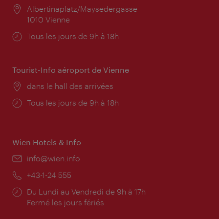
Lieu:
Albertinaplatz/Maysedergasse
1010 Vienne
Horaires
Tous les jours de 9h à 18h
d'ouverture:
Tourist-Info aéroport de Vienne
Lieu:
dans le hall des arrivées
Horaires
Tous les jours de 9h à 18h
d'ouverture:
Wien Hotels & Info
E-
info@wien.info
mail:
Téléphone:
+43-1-24 555
Horaires
Du Lundi au Vendredi de 9h à 17h
d'ouverture:
Fermé les jours fériés