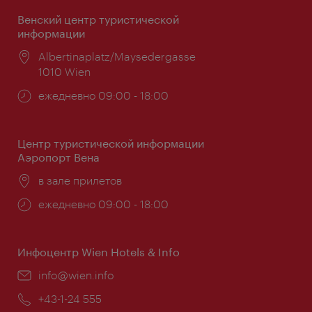
Венский центр туристической
информации
Расположение:
Albertinaplatz/Maysedergasse
1010 Wien
Часы
ежедневно 09:00 - 18:00
работы:
Центр туристической информации
Аэропорт Вена
Расположение:
в зале прилетов
Часы
ежедневно 09:00 - 18:00
работы:
Инфоцентр Wien Hotels & Info
Эл.
info@wien.info
почта:
Телефон:
+43-1-24 555