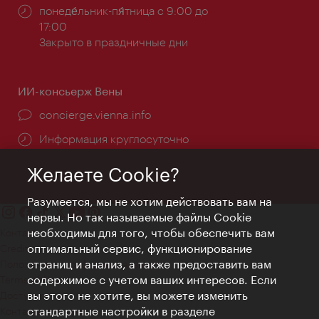
Часы
понеде́льник-пя́тница с 9:00 до
работы:
17:00
Закрыто в праздничные дни
ИИ-консьерж Вены
concierge.vienna.info
Информация круглосуточно
Желаете Cookie?
Разумеется, мы не хотим действовать вам на
нервы. Но так называемые файлы Cookie
необходимы для того, чтобы обеспечить вам
Контакт
оптимальный сервис, функционирование
Credits
страниц и анализ, а также предоставить вам
Положение о конфиденциальности
содержимое с учетом ваших интересов. Если
Terms of Use
вы этого не хотите, вы можете изменить
Доступность
стандартные настройки в разделе
Контакты для прессы