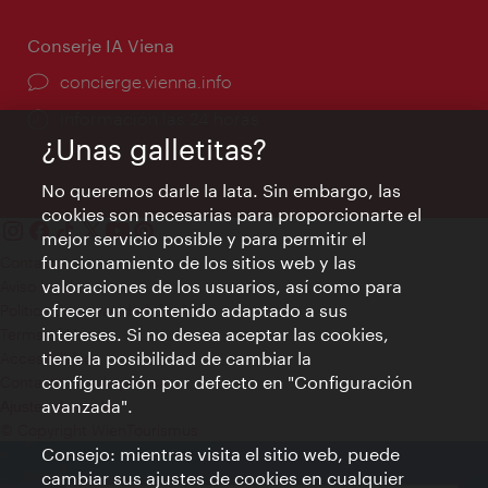
Conserje IA Viena
concierge.vienna.info
Información las 24 horas
¿Unas galletitas?
No queremos darle la lata. Sin embargo, las
cookies son necesarias para proporcionarte el
mejor servicio posible y para permitir el
funcionamiento de los sitios web y las
Contacto
valoraciones de los usuarios, así como para
Aviso legal
ofrecer un contenido adaptado a sus
Política de privacidad de datos
intereses. Si no desea aceptar las cookies,
Terms of Use
tiene la posibilidad de cambiar la
Accesibilidad
configuración por defecto en "Configuración
Contacto para la prensa
avanzada".
Ajustes de cookie
© Copyright WienTourismus
Consejo: mientras visita el sitio web, puede
cambiar sus ajustes de cookies en cualquier