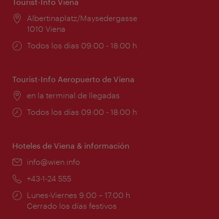
Tourist-Info Viena
Lugar:
Albertinaplatz/Maysedergasse
1010 Viena
Horarios
Todos los días 09:00 - 18:00 h
de
apertura:
Tourist-Info Aeropuerto de Viena
Lugar:
en la terminal de llegadas
Horarios
Todos los días 09:00 - 18:00 h
de
apertura:
Hoteles de Viena & información
e-
info@wien.info
mail:
Teléfono:
+43-1-24 555
Horarios
Lunes-Viernes 9:00 – 17:00 h
de
Cerrado los días festivos
apertura: