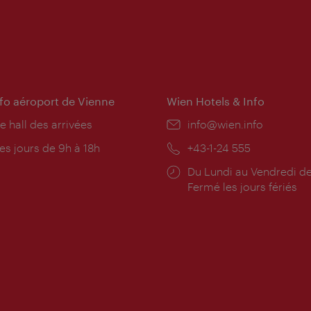
nfo aéroport de Vienne
Wien Hotels & Info
e hall des arrivées
E-
info@wien.info
mail:
res
es jours de 9h à 18h
Téléphone:
+43-1-24 555
rture:
Horaires
Du Lundi au Vendredi de
d'ouverture:
Fermé les jours fériés