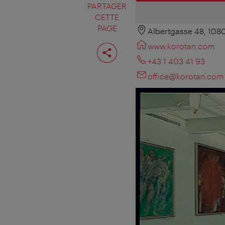
PARTAGER
CETTE
PAGE
Albertgasse 48, 108
Partager
www.korotan.com
cette
page
+43 1 403 41 93
office@korotan.com