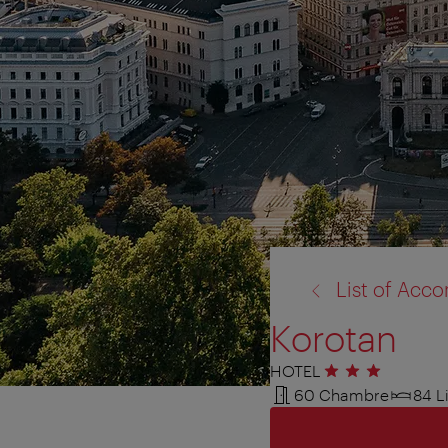
retour
List of Ac
à:
Korotan
HOTEL
3 étoiles
60 Chambre
84 Li