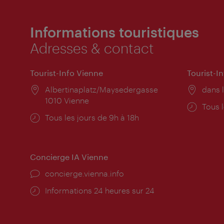
Informations touristiques
Adresses & contact
Tourist-Info Vienne
Tourist-I
Lieu:
Albertinaplatz/Maysedergasse
Lieu:
dans l
1010 Vienne
Horai
Tous l
Horaires
Tous les jours de 9h à 18h
d'ouve
d'ouverture:
Concierge IA Vienne
Ort:
concierge.vienna.info
Öffnungszeiten:
Informations 24 heures sur 24