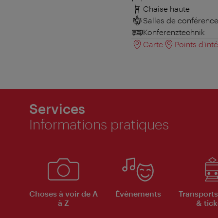
Chaise haute
Salles de conférenc
Konferenztechnik
Carte
Points d'int
Services
Informations pratiques
Choses à voir de A
Évènements
Transports
à Z
& tick