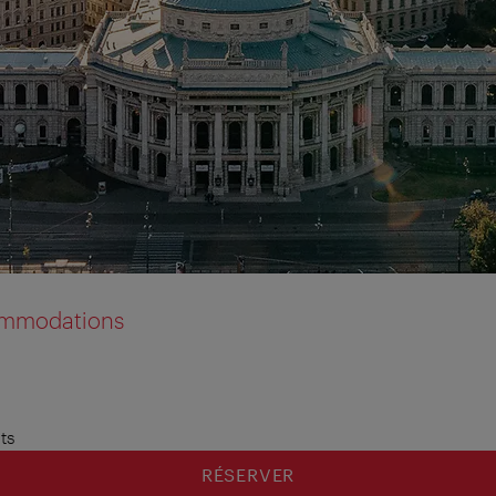
commodations
ts
RÉSERVER