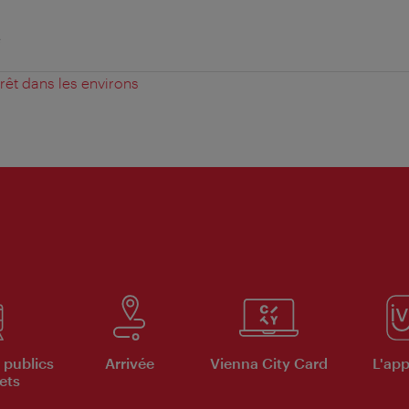
e
érêt dans les environs
 publics
Arrivée
Vienna City Card
L'appl
ets