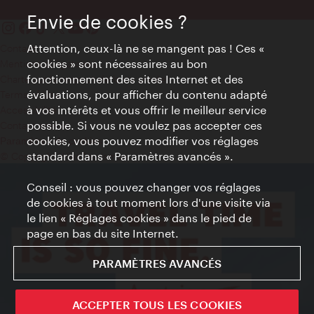
Envie de cookies ?
Attention, ceux-là ne se mangent pas ! Ces «
Contact
cookies » sont nécessaires au bon
Mentions obligatoires
fonctionnement des sites Internet et des
Charte sur le respect de la vie privée
évaluations, pour afficher du contenu adapté
Terms of Use
à vos intérêts et vous offrir le meilleur service
Accessibilité
possible. Si vous ne voulez pas accepter ces
Contact presse
cookies, vous pouvez modifier vos réglages
Paramètres de cookies
standard dans « Paramètres avancés ».
© Copyright WienTourismus
Conseil : vous pouvez changer vos réglages
de cookies à tout moment lors d'une visite via
le lien « Réglages cookies » dans le pied de
page en bas du site Internet.
PARAMÈTRES AVANCÉS
ACCEPTER TOUS LES COOKIES