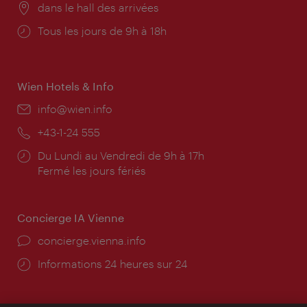
Lieu:
dans le hall des arrivées
Horaires
Tous les jours de 9h à 18h
d'ouverture:
Wien Hotels & Info
E-
info@wien.info
mail:
Téléphone:
+43-1-24 555
Horaires
Du Lundi au Vendredi de 9h à 17h
d'ouverture:
Fermé les jours fériés
Concierge IA Vienne
Ort:
concierge.vienna.info
Öffnungszeiten:
Informations 24 heures sur 24