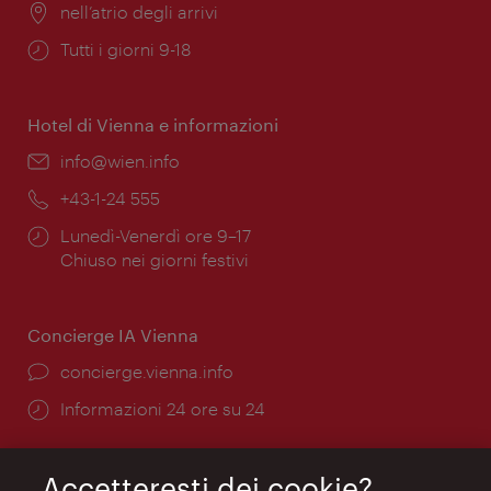
Posizione:
nell’atrio degli arrivi
Orari
Tutti i giorni 9-18
di
apertura:
Hotel di Vienna e informazioni
Email:
info@wien.info
Telefono:
+43-1-24 555
Orari
Lunedì-Venerdì ore 9–17
di
Chiuso nei giorni festivi
apertura:
Concierge IA Vienna
Ort:
concierge.vienna.info
Öffnungszeiten:
Informazioni 24 ore su 24
Accetteresti dei cookie?