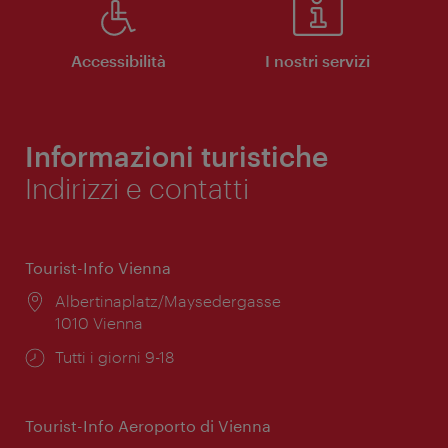
Accessibilità
I nostri servizi
Informazioni turistiche
Indirizzi e contatti
Tourist-Info Vienna
Posizione:
Albertinaplatz/Maysedergasse
1010 Vienna
Orari
Tutti i giorni 9-18
di
apertura:
Tourist-Info Aeroporto di Vienna