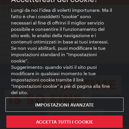
Lungi da noi l’idea di volerti importunare. Ma il
fatto è che i cosiddetti “cookie” sono
Contatti
necessari al fine di offrirvi il miglior servizio
Colophon
possibile e consentire il funzionamento del
Dichiarazione sulla protezione dei dati
sito web, le analisi della navigazione e i
Terms of Use
contenuti ottimizzati in base ai tuoi interessi.
Accessibilità
Se non vuoi abilitarli, puoi modificare le tue
Contatto stampa
impostazioni standard in “Impostazioni
Impostazioni cookie
cookie”.
© Copyright WienTourismus
Suggerimento: quando visiti il sito puoi
modificare in qualsiasi momento le tue
impostazioni cookie tramite il link
“Impostazioni cookie” a piè di pagina alla fine
del sito.
IMPOSTAZIONI AVANZATE
ACCETTA TUTTI I COOKIE