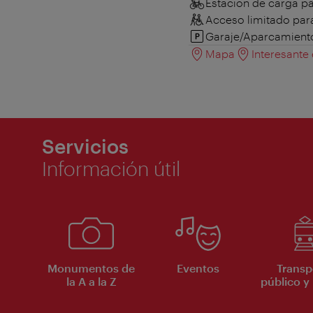
Estación de carga par
Acceso limitado para
Garaje/Aparcamient
Mapa
Interesante
Servicios
Información útil
Monumentos de
Eventos
Transp
la A a la Z
público y 