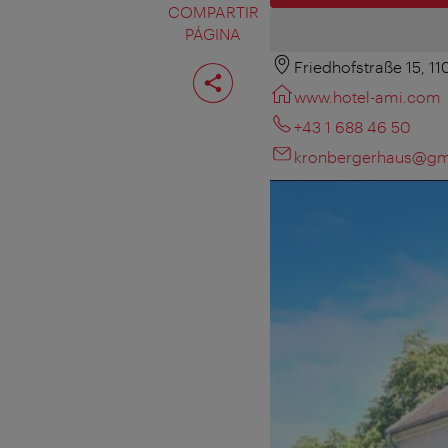
COMPARTIR
PÁGINA
Friedhofstraße 15, 1
Compartir
página
www.hotel-ami.com
+43 1 688 46 50
kronbergerhaus@gm