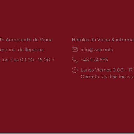
nfo Aeropuerto de Viena
Hoteles de Viena & informa
:
terminal de llegadas
e-
info@wien.info
mail:
ios
 los días 09:00 - 18:00 h
Teléfono:
+43-1-24 555
Horarios
Lunes-Viernes 9:00 – 17
ura:
de
Cerrado los días festivo
apertura: