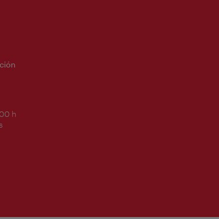
ción
:00 h
s