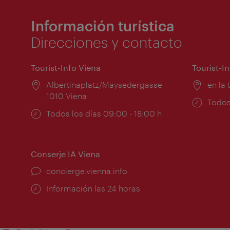
Información turística
Direcciones y contacto
Tourist-Info Viena
Tourist-I
Lugar:
Albertinaplatz/Maysedergasse
Lugar
en la 
1010 Viena
Horar
Todos
Horarios
Todos los días 09:00 - 18:00 h
de
de
apert
apertura:
Conserje IA Viena
concierge.vienna.info
Información las 24 horas