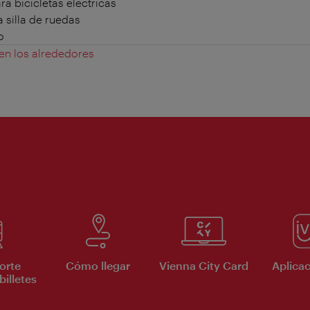
a bicicletas eléctricas
 silla de ruedas
o
 en los alrededores
orte
Cómo llegar
Vienna City Card
Aplicac
billetes