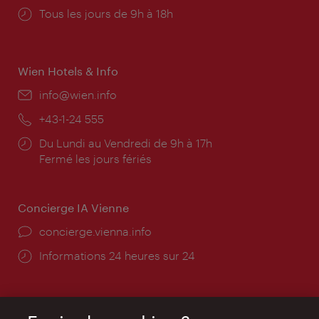
Horaires
Tous les jours de 9h à 18h
d'ouverture:
Wien Hotels & Info
E-
info@wien.info
mail:
Téléphone:
+43-1-24 555
Horaires
Du Lundi au Vendredi de 9h à 17h
d'ouverture:
Fermé les jours fériés
Concierge IA Vienne
Ort:
concierge.vienna.info
Öffnungszeiten:
Informations 24 heures sur 24