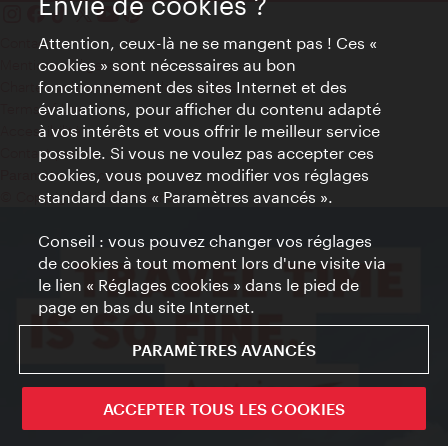
Envie de cookies ?
Attention, ceux-là ne se mangent pas ! Ces «
Contact
cookies » sont nécessaires au bon
Mentions obligatoires
fonctionnement des sites Internet et des
Charte sur le respect de la vie privée
évaluations, pour afficher du contenu adapté
Terms of Use
à vos intérêts et vous offrir le meilleur service
Accessibilité
possible. Si vous ne voulez pas accepter ces
Contact presse
cookies, vous pouvez modifier vos réglages
Paramètres de cookies
standard dans « Paramètres avancés ».
© Copyright WienTourismus
Conseil : vous pouvez changer vos réglages
de cookies à tout moment lors d'une visite via
le lien « Réglages cookies » dans le pied de
page en bas du site Internet.
PARAMÈTRES AVANCÉS
ACCEPTER TOUS LES COOKIES