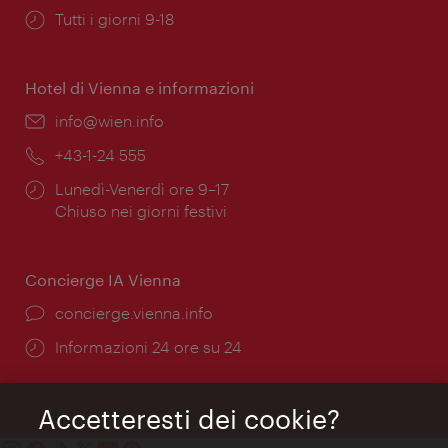
Orari
Tutti i giorni 9-18
di
apertura:
Hotel di Vienna e informazioni
Email:
info@wien.info
Telefono:
+43-1-24 555
Orari
Lunedì-Venerdì ore 9–17
di
Chiuso nei giorni festivi
apertura:
Concierge IA Vienna
Ort:
concierge.vienna.info
Öffnungszeiten:
Informazioni 24 ore su 24
Accetteresti dei cookie?