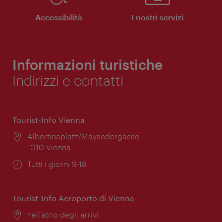
Accessibilità
I nostri servizi
Informazioni turistiche
Indirizzi e contatti
Tourist-Info Vienna
Posizione:
Albertinaplatz/Maysedergasse
1010 Vienna
Orari
Tutti i giorni 9-18
di
apertura:
Tourist-Info Aeroporto di Vienna
Posizione:
nell’atrio degli arrivi