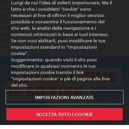
Lungi da noi l’idea di volerti importunare. Ma il
fatto è che i cosiddetti “cookie” sono
Contatti
necessari al fine di offrirvi il miglior servizio
Colophon
possibile e consentire il funzionamento del
Dichiarazione sulla protezione dei dati
sito web, le analisi della navigazione e i
Terms of Use
contenuti ottimizzati in base ai tuoi interessi.
Accessibilità
Se non vuoi abilitarli, puoi modificare le tue
Contatto stampa
impostazioni standard in “Impostazioni
Impostazioni cookie
cookie”.
© Copyright WienTourismus
Suggerimento: quando visiti il sito puoi
modificare in qualsiasi momento le tue
impostazioni cookie tramite il link
“Impostazioni cookie” a piè di pagina alla fine
del sito.
IMPOSTAZIONI AVANZATE
ACCETTA TUTTI I COOKIE