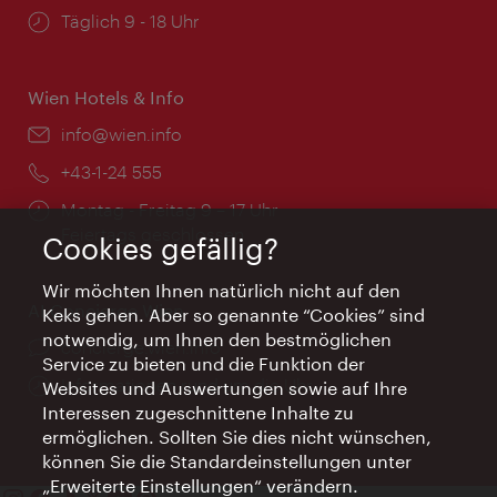
Öffnungszeiten:
Täglich 9 - 18 Uhr
Wien Hotels & Info
Email:
info@wien.info
Telefon:
+43-1-24 555
Öffnungszeiten:
Montag - Freitag 9 – 17 Uhr
Feiertags geschlossen
Cookies gefällig?
Wir möchten Ihnen natürlich nicht auf den
AI Concierge Wien
Keks gehen. Aber so genannte “Cookies” sind
notwendig, um Ihnen den bestmöglichen
Ort:
concierge.wien.info
Service zu bieten und die Funktion der
Öffnungszeiten:
Informationen rund um die Uhr
Websites und Auswertungen sowie auf Ihre
Interessen zugeschnittene Inhalte zu
ermöglichen. Sollten Sie dies nicht wünschen,
können Sie die Standardeinstellungen unter
„Erweiterte Einstellungen“ verändern.