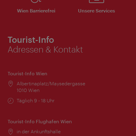
Wien Barrierefrei
Unsere Services
Tourist-Info
Adressen & Kontakt
Tourist-Info Wien
Ort:
Albertinaplatz/Maysedergasse
1010 Wien
Öffnungszeiten:
Täglich 9 - 18 Uhr
Tourist-Info Flughafen Wien
Ort:
in der Ankunftshalle