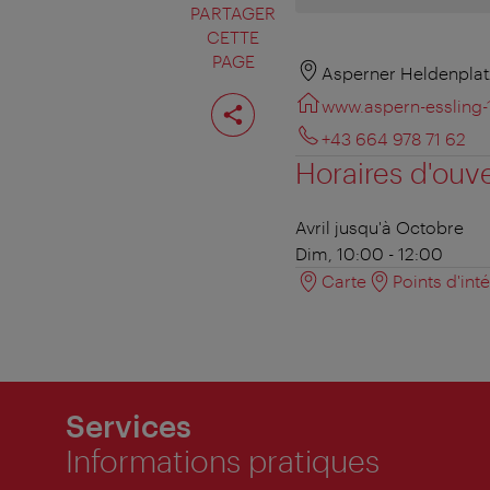
PARTAGER
CETTE
PAGE
Asperner Heldenplat
Partager
www.aspern-essling-
cette
page
+43 664 978 71 62
Horaires d'ouv
Avril jusqu'à Octobre
Dim, 10:00 - 12:00
Carte
Points d'int
Services
Informations pratiques