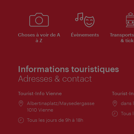
Choses à voir de A
Évènements
Transports
à Z
& tick
Informations touristiques
Adresses & contact
Tourist-Info Vienne
Tourist-I
Lieu:
Albertinaplatz/Maysedergasse
Lieu:
dans l
1010 Vienne
Horai
Tous l
Horaires
Tous les jours de 9h à 18h
d'ouve
d'ouverture: