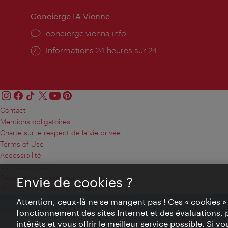
Concierge IA Vienne
Ort:
concierge.vienna.info
Öffnungszeiten:
Informations 24 heures sur 24
Contact
Mentions obligatoires
Charte sur le respect de la vie privée
Terms of Use
Accessibilité
Contact presse
Paramètres de cookies
Envie de cookies ?
© Copyright WienTourismus
Attention, ceux-là ne se mangent pas ! Ces « cookies 
fonctionnement des sites Internet et des évaluations, 
intérêts et vous offrir le meilleur service possible. Si 