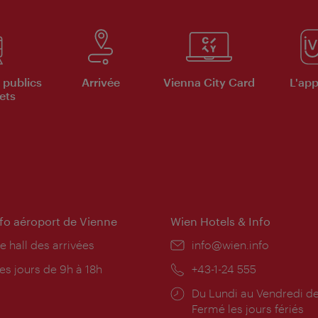
 publics
Arrivée
Vienna City Card
L'appl
ets
nfo aéroport de Vienne
Wien Hotels & Info
e hall des arrivées
E-
info@wien.info
mail:
res
es jours de 9h à 18h
Téléphone:
+43-1-24 555
rture:
Horaires
Du Lundi au Vendredi de
d'ouverture:
Fermé les jours fériés