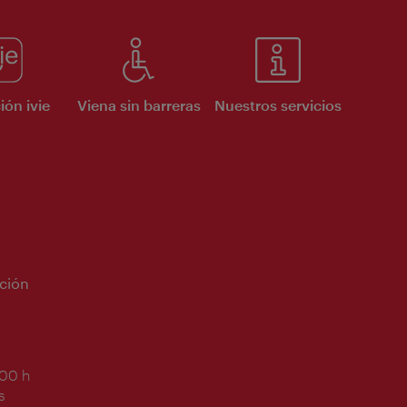
ión ivie
Viena sin barreras
Nuestros servicios
ción
:00 h
s