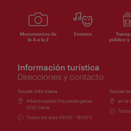
Monumentos de
Eventos
Transp
la A a la Z
público y 
Información turística
Direcciones y contacto
Tourist-Info Viena
Tourist-I
Lugar:
Albertinaplatz/Maysedergasse
Lugar
en la 
1010 Viena
Horar
Todos
Horarios
Todos los días 09:00 - 18:00 h
de
de
apert
apertura: