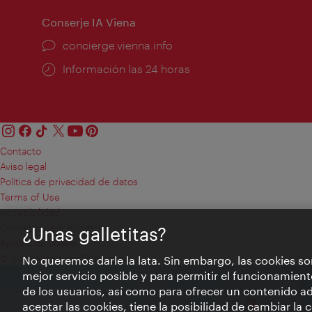
Conserje IA Viena
concierge.vienna.info
Información las 24 horas
Contacto
Aviso legal
Política de privacidad de datos
Terms of Use
Accesibilidad
Contacto para la prensa
¿Unas galletitas?
Ajustes de cookie
© Copyright WienTourismus
No queremos darle la lata. Sin embargo, las cookies so
mejor servicio posible y para permitir el funcionamient
de los usuarios, así como para ofrecer un contenido ad
aceptar las cookies, tiene la posibilidad de cambiar la