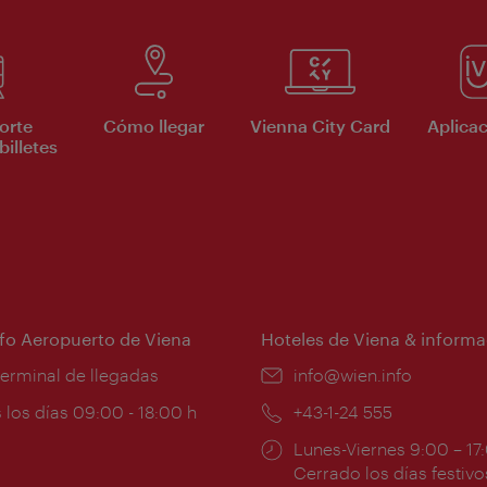
orte
Cómo llegar
Vienna City Card
Aplicac
billetes
nfo Aeropuerto de Viena
Hoteles de Viena & informa
:
terminal de llegadas
e-
info@wien.info
mail:
ios
 los días 09:00 - 18:00 h
Teléfono:
+43-1-24 555
Horarios
Lunes-Viernes 9:00 – 17
ura:
de
Cerrado los días festivo