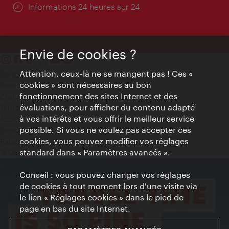
Öffnungszeiten:
Informations 24 heures sur 24
Envie de cookies ?
Attention, ceux-là ne se mangent pas ! Ces «
Contact
cookies » sont nécessaires au bon
Mentions obligatoires
fonctionnement des sites Internet et des
Charte sur le respect de la vie privée
évaluations, pour afficher du contenu adapté
Terms of Use
à vos intérêts et vous offrir le meilleur service
Accessibilité
possible. Si vous ne voulez pas accepter ces
Contact presse
cookies, vous pouvez modifier vos réglages
Paramètres de cookies
standard dans « Paramètres avancés ».
© Copyright WienTourismus
Conseil : vous pouvez changer vos réglages
de cookies à tout moment lors d'une visite via
le lien « Réglages cookies » dans le pied de
page en bas du site Internet.