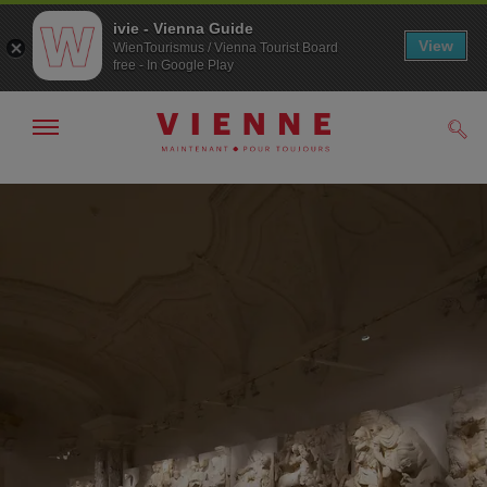
ivie - Vienna Guide
View
WienTourismus / Vienna Tourist Board
free - In Google Play
Afficher
Rech
/
masquer
la
Navigation
Contenu
navigation