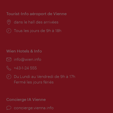
d'ouverture:
Tourist-Info aéroport de Vienne
Lieu:
dans le hall des arrivées
Horaires
Tous les jours de 9h à 18h
d'ouverture:
Wien Hotels & Info
E-
info@wien.info
mail:
Téléphone:
+43-1-24 555
Horaires
Du Lundi au Vendredi de 9h à 17h
d'ouverture:
Fermé les jours fériés
Concierge IA Vienne
Ort:
concierge.vienna.info