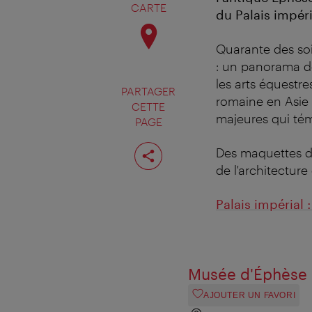
CARTE
du Palais impéri
Quarante des soi
: un panorama de
les arts équestre
PARTAGER
romaine en Asie M
CETTE
majeures qui tém
PAGE
Partager
Des maquettes de
cette
page
de l'architecture 
Palais impérial
Musée d'Éphèse
AJOUTER UN FAVORI