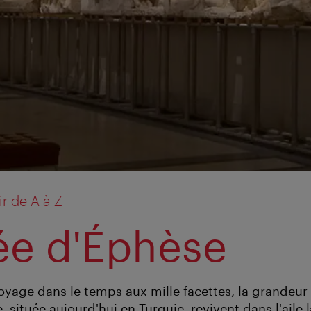
r de A à Z
e d'Éphèse
yage dans le temps aux mille facettes, la grandeur e
, située aujourd'hui en Turquie, revivent dans l'aile 