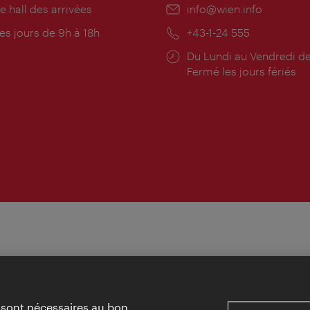
e hall des arrivées
E-
info@wien.info
mail:
res
es jours de 9h à 18h
Téléphone:
+43-1-24 555
rture:
Horaires
Du Lundi au Vendredi de
d'ouverture:
Fermé les jours fériés
» sont nécessaires au bon