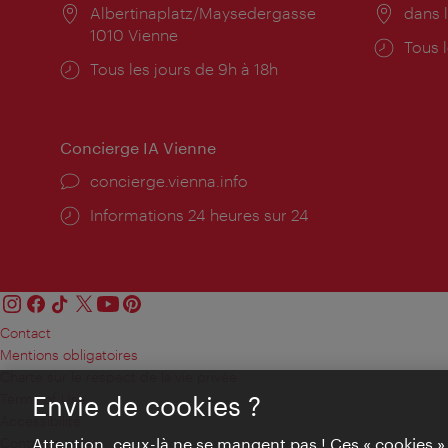
Lieu:
Albertinaplatz/Maysedergasse
Lieu:
dans l
1010 Vienne
Horai
Tous l
Horaires
Tous les jours de 9h à 18h
d'ouve
d'ouverture:
Concierge IA Vienne
Ort:
concierge.vienna.info
Öffnungszeiten:
Informations 24 heures sur 24
Contact
Mentions obligatoires
Charte sur le respect de la vie privée
Terms of Use
Envie de cookies ?
Accessibilité
Contact presse
Attention, ceux-là ne se mangent pas ! Ces « cookies 