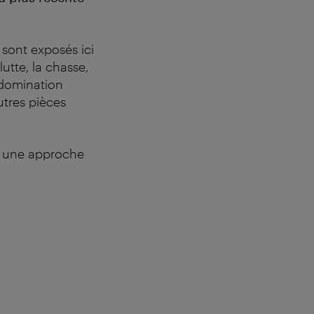
sont exposés ici
utte, la chasse,
a domination
utres pièces
nt une approche