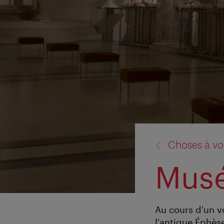
retour
Choses à voi
à:
Musé
Au cours d'un vo
l'antique Éphèse