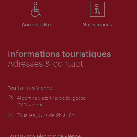
Accessibilité
Nos services
Informations touristiques
Adresses & contact
Tourist-Info Vienne
Lieu:
Albertinaplatz/Maysedergasse
1010 Vienne
Horaires
Tous les jours de 9h à 18h
d'ouverture:
Tourist-Info aéroport de Vienne