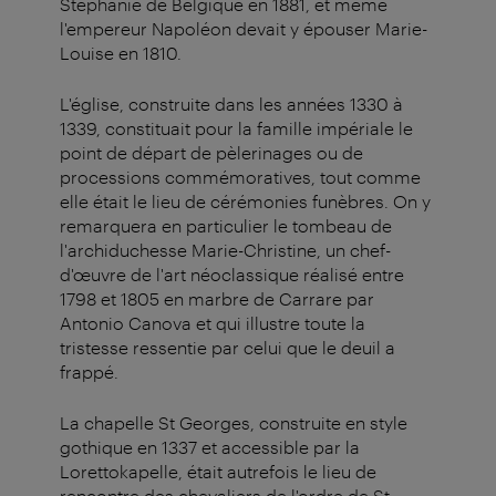
Stéphanie de Belgique en 1881, et même
l'empereur Napoléon devait y épouser Marie-
Louise en 1810.
L'église, construite dans les années 1330 à
1339, constituait pour la famille impériale le
point de départ de pèlerinages ou de
processions commémoratives, tout comme
elle était le lieu de cérémonies funèbres. On y
remarquera en particulier le tombeau de
l'archiduchesse Marie-Christine, un chef-
d'œuvre de l'art néoclassique réalisé entre
1798 et 1805 en marbre de Carrare par
Antonio Canova et qui illustre toute la
tristesse ressentie par celui que le deuil a
frappé.
La chapelle St Georges, construite en style
gothique en 1337 et accessible par la
Lorettokapelle, était autrefois le lieu de
rencontre des chevaliers de l'ordre de St