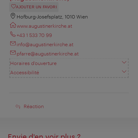
AJOUTER UN FAVORI
Hofburg-Josefsplatz, 1010 Wien
www.augustinerkirche.at
+43 1 533 70 99
info@augustinerkirche.at
pfarre@augustinerkirche.at
Horaires d'ouverture
Accessibilité
Réaction
Réaction
Envie d'en voir plus ?