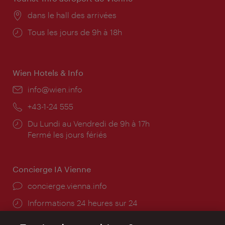
Lieu:
dans le hall des arrivées
Horaires
Tous les jours de 9h à 18h
d'ouverture:
Wien Hotels & Info
E-
info@wien.info
mail:
Téléphone:
+43-1-24 555
Horaires
Du Lundi au Vendredi de 9h à 17h
d'ouverture:
Fermé les jours fériés
Concierge IA Vienne
Ort:
concierge.vienna.info
Öffnungszeiten:
Informations 24 heures sur 24