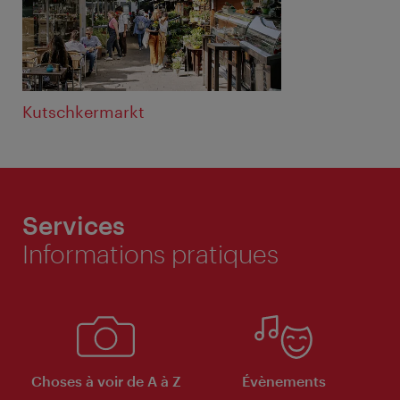
Kutschkermarkt
Services
Informations pratiques
Choses à voir de A à Z
Évènements