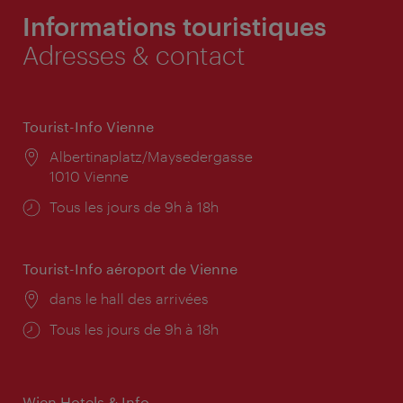
Informations touristiques
Adresses & contact
Tourist-Info Vienne
Lieu:
Albertinaplatz/Maysedergasse
1010 Vienne
Horaires
Tous les jours de 9h à 18h
d'ouverture:
Tourist-Info aéroport de Vienne
Lieu:
dans le hall des arrivées
Horaires
Tous les jours de 9h à 18h
d'ouverture:
Wien Hotels & Info