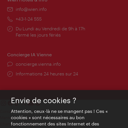
E-
info@wien.info
mail:
Téléphone:
+43-1-24 555
Horaires
Du Lundi au Vendredi de 9h à 17h
d'ouverture:
Fermé les jours fériés
Concierge IA Vienne
Ort:
concierge.vienna.info
Öffnungszeiten:
Informations 24 heures sur 24
Envie de cookies ?
Attention, ceux-là ne se mangent pas ! Ces «
Contact
cookies » sont nécessaires au bon
Mentions obligatoires
fonctionnement des sites Internet et des
Charte sur le respect de la vie privée