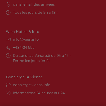
Lieu:
dans le hall des arrivées
Horaires
Tous les jours de 9h à 18h
d'ouverture:
Wien Hotels & Info
E-
info@wien.info
mail:
Téléphone:
+43-1-24 555
Horaires
Du Lundi au Vendredi de 9h à 17h
d'ouverture:
Fermé les jours fériés
Concierge IA Vienne
Ort:
concierge.vienna.info
Öffnungszeiten:
Informations 24 heures sur 24