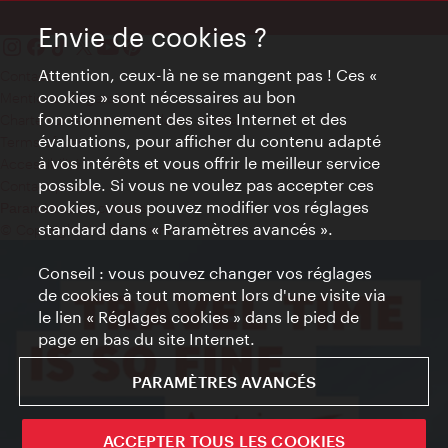
Envie de cookies ?
Attention, ceux-là ne se mangent pas ! Ces «
Contact
cookies » sont nécessaires au bon
Mentions obligatoires
fonctionnement des sites Internet et des
Charte sur le respect de la vie privée
évaluations, pour afficher du contenu adapté
Terms of Use
à vos intérêts et vous offrir le meilleur service
Accessibilité
possible. Si vous ne voulez pas accepter ces
Contact presse
cookies, vous pouvez modifier vos réglages
Paramètres de cookies
standard dans « Paramètres avancés ».
© Copyright WienTourismus
Conseil : vous pouvez changer vos réglages
de cookies à tout moment lors d'une visite via
le lien « Réglages cookies » dans le pied de
page en bas du site Internet.
PARAMÈTRES AVANCÉS
ACCEPTER TOUS LES COOKIES