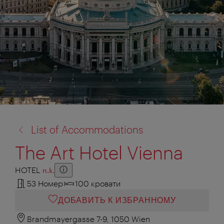
назад
List of Accommodations
к:
The Art Hotel Vienna
HOTEL
n.k.
Zusatzinformation anzeigen
Zusatzinformation ausblenden
53 Номер
100 кровати
ДОБАВИТЬ К ИЗБРАННОМУ
Brandmayergasse 7-9, 1050 Wien