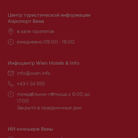
работы:
Центр туристической информации
Аэропорт Вена
Расположение:
в зале прилетов
Часы
ежедневно 09:00 - 18:00
работы:
Инфоцентр Wien Hotels & Info
Эл.
info@wien.info
почта:
Телефон:
+43-1-24 555
Часы
понеде́льник-пя́тница с 9:00 до
работы:
17:00
Закрыто в праздничные дни
ИИ-консьерж Вены