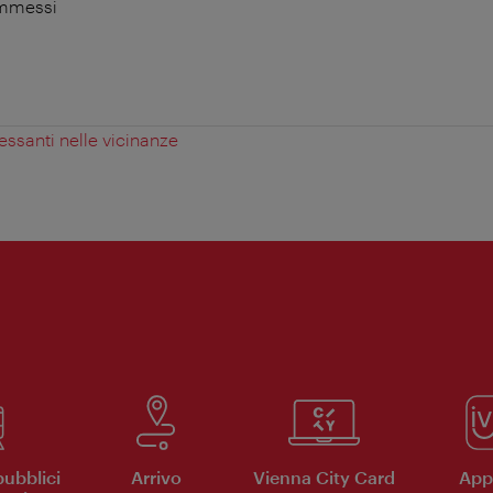
ammessi
essanti nelle vicinanze
pubblici
Arrivo
Vienna City Card
App 