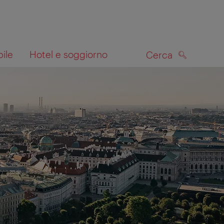
bile
Hotel e soggiorno
Cerca
CERCA
lla mappa