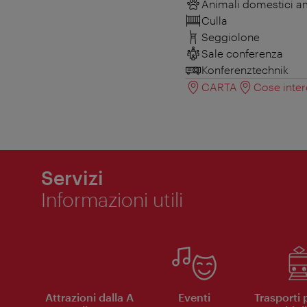
Animali domestici 
Culla
Seggiolone
Sale conferenza
Konferenztechnik
CARTA
Cose inter
Servizi
Informazioni utili
Attrazioni dalla A
Eventi
Trasporti 