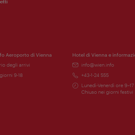
etti
nfo Aeroporto di Vienna
Hotel di Vienna e informazi
ione:
rio degli arrivi
Email:
info@wien.info
 giorni 9-18
Telefono:
+43-1-24 555
Orari
Lunedì-Venerdì ore 9–17
ura:
di
Chiuso nei giorni festivi
apertura: