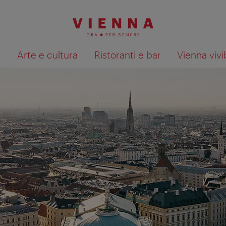
à
Arte e cultura
Ristoranti e bar
Vienna vivi
Mostra i risultati della ricerca su