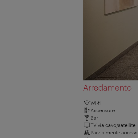
Arredamento
Wi-fi
Ascensore
Bar
TV via cavo/satellite
Parzialmente accessib