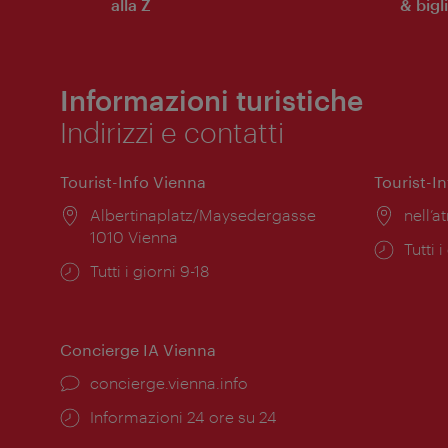
alla Z
& bigli
Informazioni turistiche
Indirizzi e contatti
Tourist-Info Vienna
Tourist-I
Posizione:
Albertinaplatz/Maysedergasse
Posiz
nell’at
1010 Vienna
Orari
Tutti i
Orari
Tutti i giorni 9-18
di
di
apert
apertura:
Concierge IA Vienna
Ort:
concierge.vienna.info
Öffnungszeiten:
Informazioni 24 ore su 24