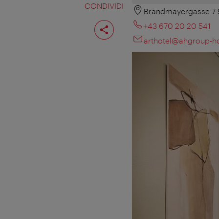
CONDIVIDI
Brandmayergasse 7-
Condividi
+43 670 20 20 541
pagina
arthotel@ahgroup-h