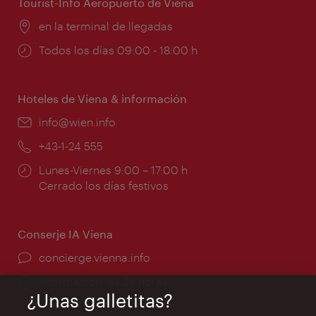
Tourist-Info Aeropuerto de Viena
Lugar:
en la terminal de llegadas
Horarios
Todos los días 09:00 - 18:00 h
de
apertura:
Hoteles de Viena & información
e-
info@wien.info
mail:
Teléfono:
+43-1-24 555
Horarios
Lunes-Viernes 9:00 – 17:00 h
de
Cerrado los días festivos
apertura:
Conserje IA Viena
concierge.vienna.info
Información las 24 horas
¿Unas galletitas?