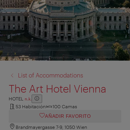
volver
List of Accommodations
a:
The Art Hotel Vienna
HOTEL
n.k.
Zusatzinformation anzeigen
Zusatzinformation ausblenden
53 Habitación
100 Camas
AÑADIR FAVORITO
Brandmayergasse 7-9, 1050 Wien