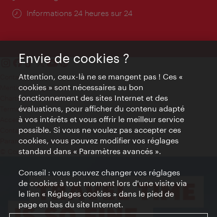
Öffnungszeiten:
Informations 24 heures sur 24
Envie de cookies ?
Attention, ceux-là ne se mangent pas ! Ces «
Contact
cookies » sont nécessaires au bon
Mentions obligatoires
fonctionnement des sites Internet et des
Charte sur le respect de la vie privée
évaluations, pour afficher du contenu adapté
Terms of Use
à vos intérêts et vous offrir le meilleur service
Accessibilité
possible. Si vous ne voulez pas accepter ces
Contact presse
cookies, vous pouvez modifier vos réglages
Paramètres de cookies
standard dans « Paramètres avancés ».
© Copyright WienTourismus
Conseil : vous pouvez changer vos réglages
de cookies à tout moment lors d'une visite via
le lien « Réglages cookies » dans le pied de
page en bas du site Internet.