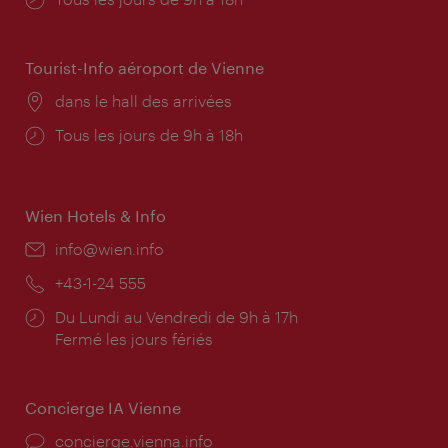
d'ouverture:
Tourist-Info aéroport de Vienne
Lieu:
dans le hall des arrivées
Horaires
Tous les jours de 9h à 18h
d'ouverture:
Wien Hotels & Info
E-
info@wien.info
mail:
Téléphone:
+43-1-24 555
Horaires
Du Lundi au Vendredi de 9h à 17h
d'ouverture:
Fermé les jours fériés
Concierge IA Vienne
Ort:
concierge.vienna.info