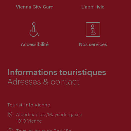
Vienna City Card
L'appli ivie
Accessibilité
Nos services
Informations touristiques
Adresses & contact
Tourist-Info Vienne
Lieu:
Albertinaplatz/Maysedergasse
1010 Vienne
Horaires
Tous les jours de 9h à 18h