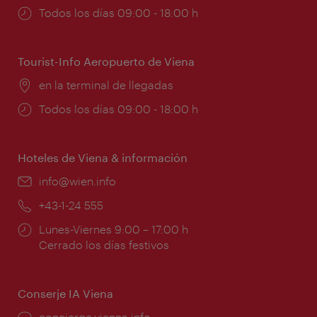
Horarios
Todos los días 09:00 - 18:00 h
de
apertura:
Tourist-Info Aeropuerto de Viena
Lugar:
en la terminal de llegadas
Horarios
Todos los días 09:00 - 18:00 h
de
apertura:
Hoteles de Viena & información
e-
info@wien.info
mail:
Teléfono:
+43-1-24 555
Horarios
Lunes-Viernes 9:00 – 17:00 h
de
Cerrado los días festivos
apertura:
Conserje IA Viena
concierge.vienna.info