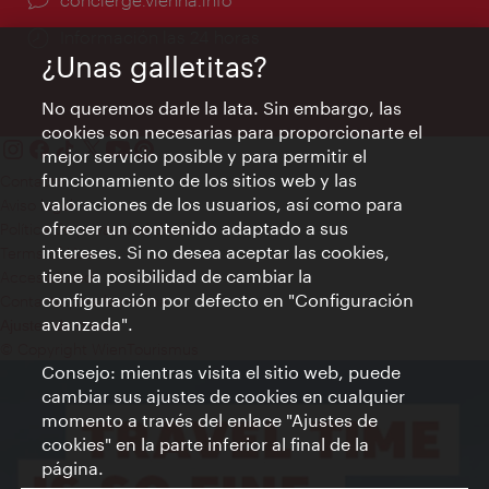
Información las 24 horas
¿Unas galletitas?
No queremos darle la lata. Sin embargo, las
cookies son necesarias para proporcionarte el
mejor servicio posible y para permitir el
funcionamiento de los sitios web y las
Contacto
valoraciones de los usuarios, así como para
Aviso legal
ofrecer un contenido adaptado a sus
Política de privacidad de datos
intereses. Si no desea aceptar las cookies,
Terms of Use
tiene la posibilidad de cambiar la
Accesibilidad
configuración por defecto en "Configuración
Contacto para la prensa
avanzada".
Ajustes de cookie
© Copyright WienTourismus
Consejo: mientras visita el sitio web, puede
cambiar sus ajustes de cookies en cualquier
momento a través del enlace "Ajustes de
cookies" en la parte inferior al final de la
página.