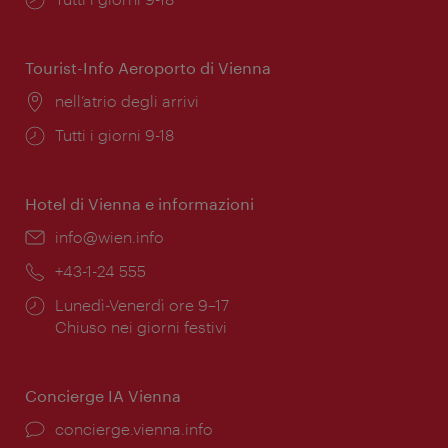
di
apertura:
Tourist-Info Aeroporto di Vienna
Posizione:
nell’atrio degli arrivi
Orari
Tutti i giorni 9-18
di
apertura:
Hotel di Vienna e informazioni
Email:
info@wien.info
Telefono:
+43-1-24 555
Orari
Lunedì-Venerdì ore 9–17
di
Chiuso nei giorni festivi
apertura:
Concierge IA Vienna
Ort:
concierge.vienna.info