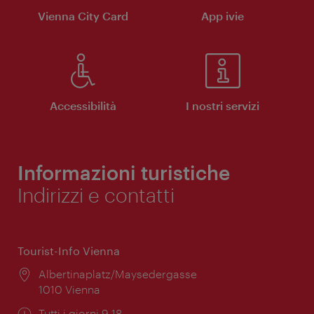
Vienna City Card
App ivie
Accessibilità
I nostri servizi
Informazioni turistiche
Indirizzi e contatti
Tourist-Info Vienna
Posizione:
Albertinaplatz/Maysedergasse
1010 Vienna
Orari
Tutti i giorni 9-18