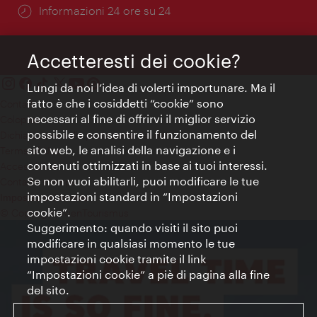
Öffnungszeiten:
Informazioni 24 ore su 24
Accetteresti dei cookie?
Lungi da noi l’idea di volerti importunare. Ma il
fatto è che i cosiddetti “cookie” sono
Contatti
necessari al fine di offrirvi il miglior servizio
Colophon
possibile e consentire il funzionamento del
Dichiarazione sulla protezione dei dati
sito web, le analisi della navigazione e i
Terms of Use
contenuti ottimizzati in base ai tuoi interessi.
Accessibilità
Se non vuoi abilitarli, puoi modificare le tue
Contatto stampa
impostazioni standard in “Impostazioni
Impostazioni cookie
cookie”.
© Copyright WienTourismus
Suggerimento: quando visiti il sito puoi
modificare in qualsiasi momento le tue
impostazioni cookie tramite il link
“Impostazioni cookie” a piè di pagina alla fine
del sito.