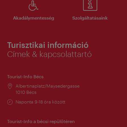
Akadálymentesség
Szolgáltatásaink
Turisztikai információ
Címek & kapcsolattartó
Tourist-Info Bécs
Helyszín:
Albertinaplatz/Maysedergasse
1010 Bécs
Nyitva
Naponta 9-18 óra között
tartás:
Tourist-Info a bécsi repülőtéren