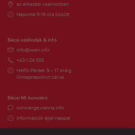
Helyszín:
az érkezési csarnokban
Nyitva
Naponta 9-18 óra között
tartás:
Bécsi szállodák & infó
E-
info@wien.info
mail:
Telefon:
+43-1-24 555
Nyitva
Hétfő-Péntek 9 – 17 óráig
tartás:
Ünnepnapokon zárva
Bécsi MI-konciérz
concierge.vienna.info
Információk éjjel-nappal