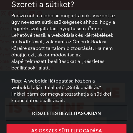
Szereti a sütiket?
Persze néha a jóból is megárt a sok. Viszont az
úgy nevezett sütik szükségesek ahhoz, hogy a
Kapcsolat
legjobb szolgáltatást nyújthassuk Önnek.
Credits
Lehetővé teszik a weboldalak és kiértékelések
Adatvédelmi nyilatkozat
működtetését, valamint az Ön érdeklődési
Terms of Use
köreire szabott tartalom biztosítását. Ha nem
Megközelíthetőség
óhajtja ezt, akkor módosítsa az
Sajtókapcsolat
alapértelmezett beállításokat a „Részletes
Sütik beállítása
beállítások“ alatt.
© Copyright WienTourismus
Tipp: A weboldal látogatása közben a
weboldal alján található „Sütik beállítás”
linkkel bármikor megváltoztathatja a sütikkel
kapcsolatos beállításait.
RESZLETES BEÁLLÍTÁSOKBAN
AS ÖSSZES SÜTI ELFOGADÁSA