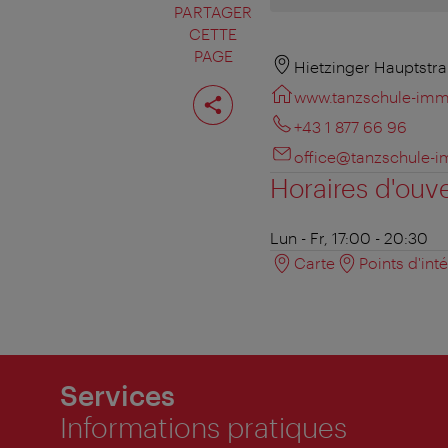
PARTAGER
CETTE
PAGE
Hietzinger Hauptstra
Partager
www.tanzschule-imme
cette
page
+43 1 877 66 96
office@tanzschule-i
Horaires d'ouv
Lun - Fr, 17:00 - 20:30
Carte
Points d'int
Services
Informations pratiques