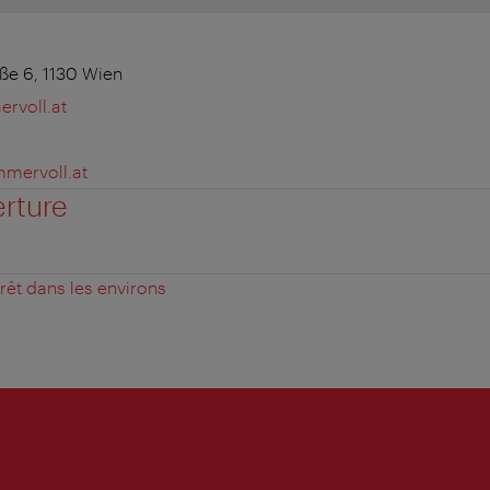
ße 6, 1130 Wien
rvoll.at
mmervoll.at
erture
érêt dans les environs