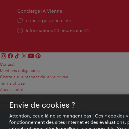
Concierge IA Vienne
Ort:
concierge.vienna.info
Öffnungszeiten:
Informations 24 heures sur 24
Contact
Mentions obligatoires
Charte sur le respect de la vie privée
Terms of Use
Accessibilité
Contact presse
Paramètres de cookies
Envie de cookies ?
© Copyright WienTourismus
Attention, ceux-là ne se mangent pas ! Ces « cookies 
fonctionnement des sites Internet et des évaluations, 
intérêts et vous offrir le meilleur service possible. Si 