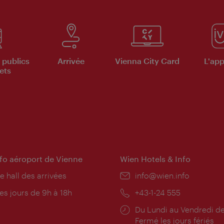
 publics
Arrivée
Vienna City Card
L'appl
ets
nfo aéroport de Vienne
Wien Hotels & Info
e hall des arrivées
E-
info@wien.info
mail:
res
es jours de 9h à 18h
Téléphone:
+43-1-24 555
rture:
Horaires
Du Lundi au Vendredi de
d'ouverture:
Fermé les jours fériés