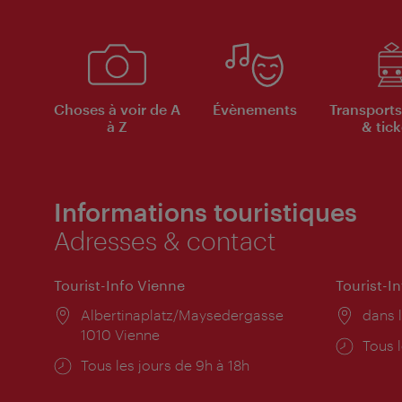
Choses à voir de A
Évènements
Transports
à Z
& tick
Informations touristiques
Adresses & contact
Tourist-Info Vienne
Tourist-I
Lieu:
Albertinaplatz/Maysedergasse
Lieu:
dans l
1010 Vienne
Horai
Tous l
Horaires
Tous les jours de 9h à 18h
d'ouve
d'ouverture: