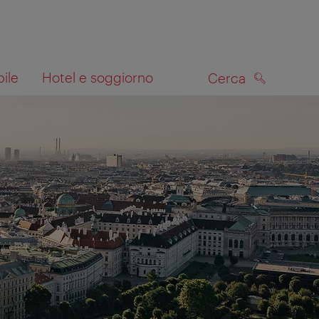
bile
Hotel e soggiorno
Cerca
CERCA
lla mappa