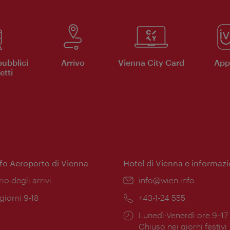
pubblici
Arrivo
Vienna City Card
App 
etti
nfo Aeroporto di Vienna
Hotel di Vienna e informazi
ione:
rio degli arrivi
Email:
info@wien.info
 giorni 9-18
Telefono:
+43-1-24 555
Orari
Lunedì-Venerdì ore 9–17
ura:
di
Chiuso nei giorni festivi