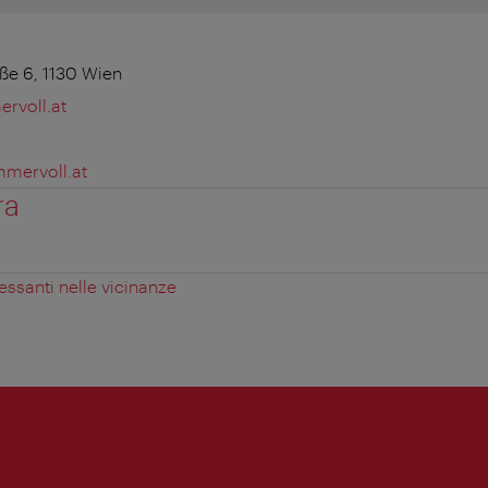
ße 6, 1130 Wien
rvoll.at
mmervoll.at
ra
essanti nelle vicinanze