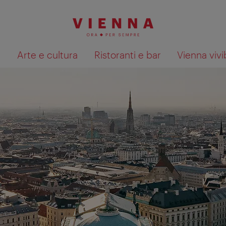
à
Arte e cultura
Ristoranti e bar
Vienna vivi
Mostra i risultati della ricerca su