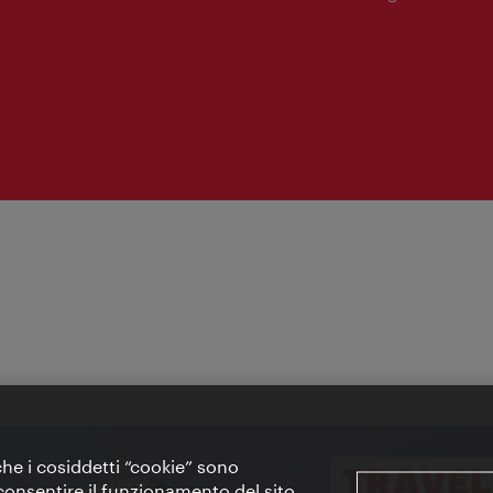
apertura:
 che i cosiddetti “cookie” sono
 e consentire il funzionamento del sito