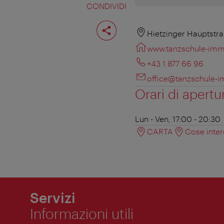
CONDIVIDI
Condividi
pagina
Hietzinger Hauptstra
www.tanzschule-imme
+43 1 877 66 96
office@tanzschule-i
Orari di apertu
Lun - Ven, 17:00 - 20:30
CARTA
Cose inter
Servizi
Informazioni utili