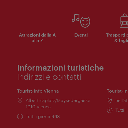
Attrazioni dalla A
Eventi
Trasporti 
alla Z
& bigli
Informazioni turistiche
Indirizzi e contatti
Tourist-Info Vienna
Tourist-I
Posizione:
Albertinaplatz/Maysedergasse
Posiz
nell’at
1010 Vienna
Orari
Tutti i
Orari
Tutti i giorni 9-18
di
di
apert