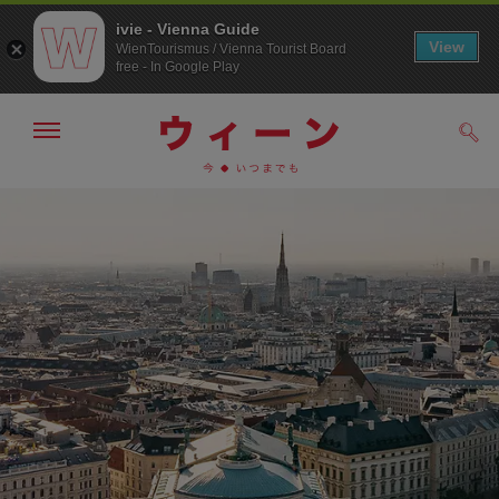
ivie - Vienna Guide
View
WienTourismus / Vienna Tourist Board
free - In Google Play
メ
検
ニ
索
ュ
メ
こ
す
ー
る
ニ
の
の
ュ
ペ
表
ー
ー
示・
非
へ
ジ
表
の
示
ト
ッ
プ
へ