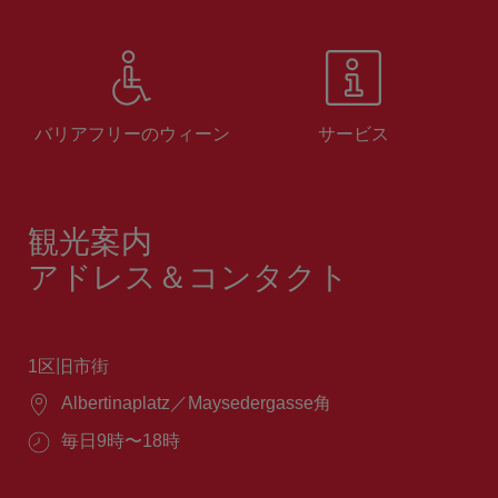
バリアフリーのウィーン
サービス
観光案内
アドレス＆コンタクト
1区旧市街
場
Albertinaplatz／Maysedergasse角
所：
営
毎日9時〜18時
業
時