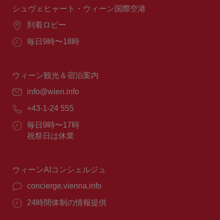
間：
シュヴェヒャート・ウィーン国際空港
場
到着ロビー
所：
営
毎日9時〜18時
業
時
間：
ウィーン観光＆宿泊案内
E
info@wien.info
メ
電
+43-1-24 555
ー
話
ル：
営
毎日9時〜17時
番
業
祝祭日は休業
号：
時
間：
ウィーンAIコンシェルジュ
concierge.vienna.info
24時間体制の情報提供