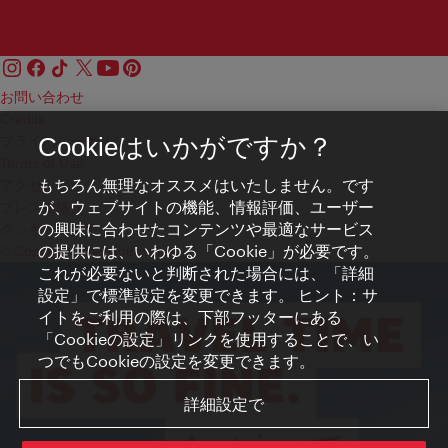
お問い合わせ
Credits
プライバシーポリシー
Cookieはいかがですか？
Terms of Use
もちろん無理なオススメはいたしません。です
アクセシビリティ
が、ウェブサイトの機能、情報評価、ユーザー
プレス連絡先
の興味に合わせたコンテンツや最適なサービス
クッキーの設定
の提供には、いわゆる「Cookie」が必要です。
© Copyright WienTourismus
これが必要ないと判断された場合には、「詳細
設定」で標準設定を変更できます。 ヒント：サ
イトをご利用の際は、下部フッターにある
「Cookieの設定」リンクを使用することで、い
つでもCookieの設定を変更できます。
詳細設定で