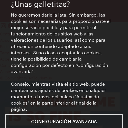
¿Unas galletitas?
No queremos darle la lata. Sin embargo, las
cookies son necesarias para proporcionarte el
mejor servicio posible y para permitir el
funcionamiento de los sitios web y las
Contacto
valoraciones de los usuarios, así como para
Aviso legal
ofrecer un contenido adaptado a sus
Política de privacidad de datos
intereses. Si no desea aceptar las cookies,
Terms of Use
tiene la posibilidad de cambiar la
Accesibilidad
configuración por defecto en "Configuración
Contacto para la prensa
avanzada".
Ajustes de cookie
© Copyright WienTourismus
Consejo: mientras visita el sitio web, puede
cambiar sus ajustes de cookies en cualquier
momento a través del enlace "Ajustes de
cookies" en la parte inferior al final de la
página.
CONFIGURACIÓN AVANZADA