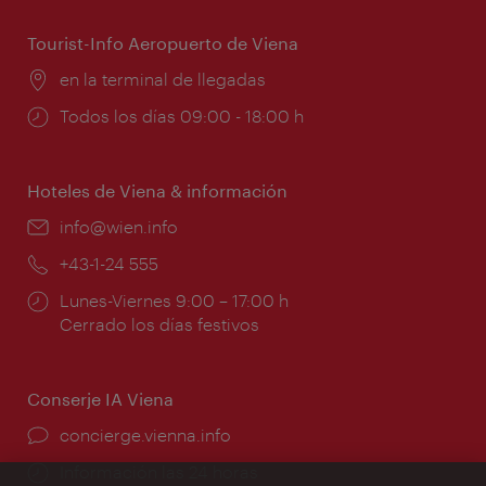
apertura:
Tourist-Info Aeropuerto de Viena
Lugar:
en la terminal de llegadas
Horarios
Todos los días 09:00 - 18:00 h
de
apertura:
Hoteles de Viena & información
e-
info@wien.info
mail:
Teléfono:
+43-1-24 555
Horarios
Lunes-Viernes 9:00 – 17:00 h
de
Cerrado los días festivos
apertura:
Conserje IA Viena
concierge.vienna.info
Información las 24 horas