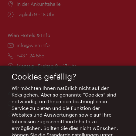
Ort:
in der Ankunftshalle
Öffnungszeiten:
Täglich 9 - 18 Uhr
Wien Hotels & Info
Email:
info@wien.info
Telefon:
+43-1-24 555
Öffnungszeiten:
Montag - Freitag 9 – 17 Uhr
Feiertags geschlossen
Cookies gefällig?
Wir möchten Ihnen natürlich nicht auf den
AI Concierge Wien
Keks gehen. Aber so genannte “Cookies” sind
notwendig, um Ihnen den bestmöglichen
Ort:
concierge.wien.info
Service zu bieten und die Funktion der
Öffnungszeiten:
Informationen rund um die Uhr
Websites und Auswertungen sowie auf Ihre
Interessen zugeschnittene Inhalte zu
ermöglichen. Sollten Sie dies nicht wünschen,
können Sie die Standardeinstellungen unter