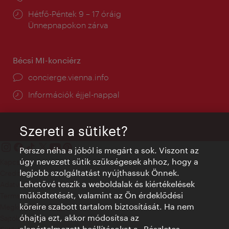
Nyitva
Hétfő-Péntek 9 – 17 óráig
tartás:
Ünnepnapokon zárva
Bécsi MI-konciérz
concierge.vienna.info
Információk éjjel-nappal
Szereti a sütiket?
Persze néha a jóból is megárt a sok. Viszont az
úgy nevezett sütik szükségesek ahhoz, hogy a
Kapcsolat
legjobb szolgáltatást nyújthassuk Önnek.
Credits
Lehetővé teszik a weboldalak és kiértékelések
Adatvédelmi nyilatkozat
működtetését, valamint az Ön érdeklődési
Terms of Use
köreire szabott tartalom biztosítását. Ha nem
Megközelíthetőség
óhajtja ezt, akkor módosítsa az
Sajtókapcsolat
alapértelmezett beállításokat a „Részletes