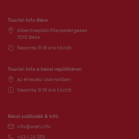
Tourist-Info Bécs
Helyszín:
Albertinaplatz/Maysedergasse
1010 Bécs
Nyitva
Naponta 9-18 óra között
tartás:
Tourist-Info a bécsi repülőtéren
Helyszín:
az érkezési csarnokban
Nyitva
Naponta 9-18 óra között
tartás:
Bécsi szállodák & infó
E-
info@wien.info
mail:
Telefon:
+43-1-24 555