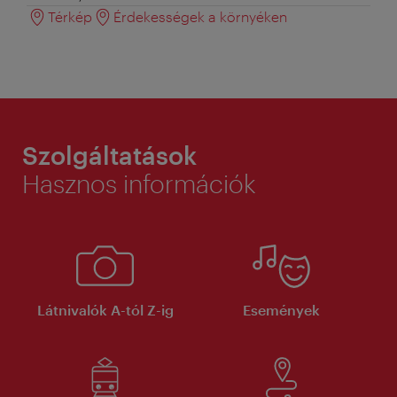
Térkép
Érdekességek a környéken
Szolgáltatások
Hasznos információk
Látnivalók A-tól Z-ig
Események