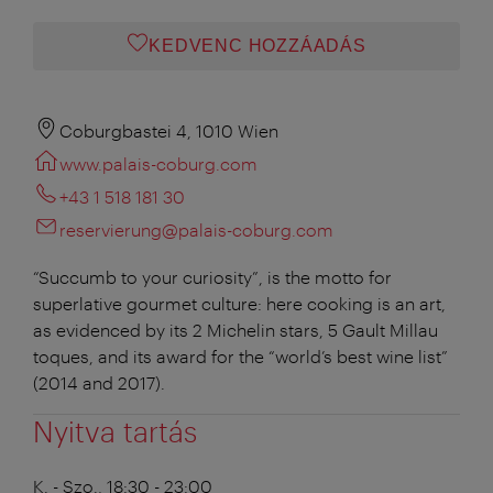
KEDVENC HOZZÁADÁS
Coburgbastei 4, 1010 Wien
www.palais-coburg.com
+43 1 518 181 30
reservierung@palais-coburg.com
“Succumb to your curiosity”, is the motto for
superlative gourmet culture: here cooking is an art,
as evidenced by its 2 Michelin stars, 5 Gault Millau
toques, and its award for the “world’s best wine list”
(2014 and 2017).
Nyitva tartás
K. - Szo., 18:30 - 23:00