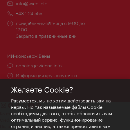
Эл.
info@wien.info
почта:
Телефон:
+43-1-24 555
Часы
понеде́льник-пя́тница с 9:00 до
работы:
17:00
Закрыто в праздничные дни
ИИ-консьерж Вены
concierge.vienna.info
Информация круглосуточно
Желаете Cookie?
Разумеется, мы не хотим действовать вам на
нервы. Но так называемые файлы Cookie
необходимы для того, чтобы обеспечить вам
Контакт
оптимальный сервис, функционирование
Credits
страниц и анализ, а также предоставить вам
Положение о конфиденциальности