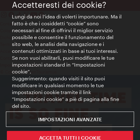
Accetteresti dei cookie?
Lungi da noi l’idea di volerti importunare. Ma il
fatto è che i cosiddetti “cookie” sono
Contatti
necessari al fine di offrirvi il miglior servizio
Colophon
possibile e consentire il funzionamento del
Dichiarazione sulla protezione dei dati
sito web, le analisi della navigazione e i
Terms of Use
contenuti ottimizzati in base ai tuoi interessi.
Accessibilità
Se non vuoi abilitarli, puoi modificare le tue
Contatto stampa
impostazioni standard in “Impostazioni
Impostazioni cookie
cookie”.
© Copyright WienTourismus
Suggerimento: quando visiti il sito puoi
modificare in qualsiasi momento le tue
impostazioni cookie tramite il link
“Impostazioni cookie” a piè di pagina alla fine
del sito.
IMPOSTAZIONI AVANZATE
ACCETTA TUTTI I COOKIE