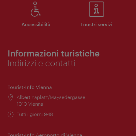
Accessibilità
I nostri servizi
Informazioni turistiche
Indirizzi e contatti
Tourist-Info Vienna
Posizione:
Albertinaplatz/Maysedergasse
1010 Vienna
Orari
Tutti i giorni 9-18
di
apertura:
Tourist-Info Aeroporto di Vienna