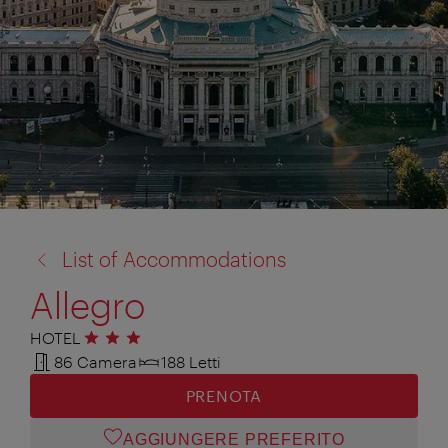
torna
List of Accommodations
a:
Allegro
HOTEL
3 stelle
86 Camera
188 Letti
PRENOTA
AGGIUNGERE PREFERITO