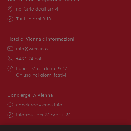
Posizione:
nell’atrio degli arrivi
Orari
Tutti i giorni 9-18
di
apertura:
Hotel di Vienna e informazioni
Email:
info@wien.info
Telefono:
+43-1-24 555
Orari
Lunedì-Venerdì ore 9–17
di
Chiuso nei giorni festivi
apertura:
Concierge IA Vienna
Ort:
concierge.vienna.info
Öffnungszeiten:
Informazioni 24 ore su 24