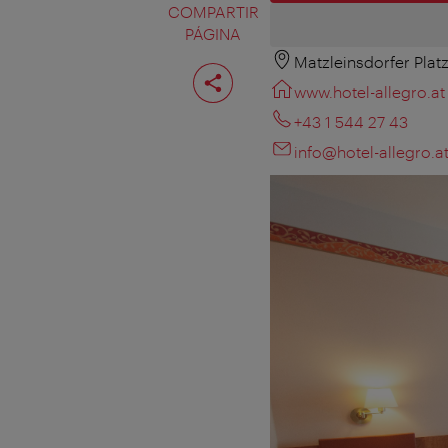
COMPARTIR
PÁGINA
Matzleinsdorfer Plat
Compartir
página
www.hotel-allegro.at
+43 1 544 27 43
info@hotel-allegro.a