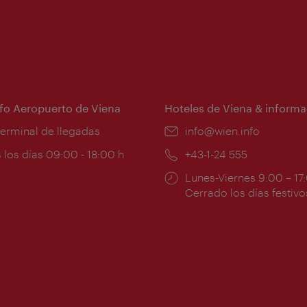
nfo Aeropuerto de Viena
Hoteles de Viena & informa
:
terminal de llegadas
e-
info@wien.info
mail:
ios
 los días 09:00 - 18:00 h
Teléfono:
+43-1-24 555
Horarios
Lunes-Viernes 9:00 – 17
ura:
de
Cerrado los días festivo
apertura: