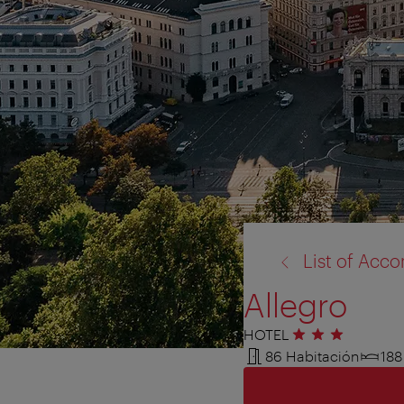
volver
List of Ac
a:
Allegro
HOTEL
3 estrellas
86 Habitación
18