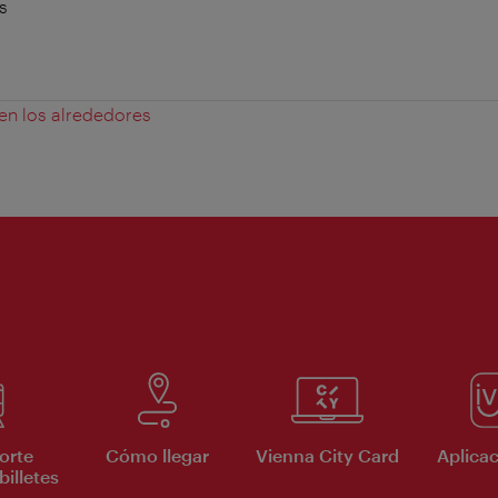
s
 en los alrededores
orte
Cómo llegar
Vienna City Card
Aplicac
billetes