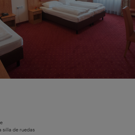
te
 silla de ruedas