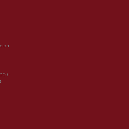
ción
:00 h
s