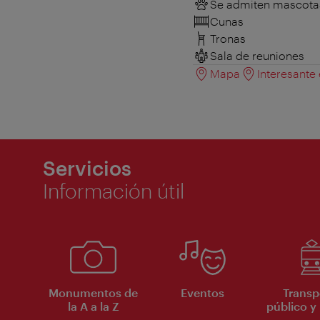
Se admiten mascota
Cunas
Tronas
Sala de reuniones
Mapa
Interesante
Servicios
Información útil
Monumentos de
Eventos
Transp
la A a la Z
público y 