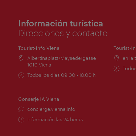
Información turística
Direcciones y contacto
Tourist-Info Viena
Tourist-I
Lugar:
Albertinaplatz/Maysedergasse
Lugar
en la 
1010 Viena
Horar
Todos
Horarios
Todos los días 09:00 - 18:00 h
de
de
apert
apertura:
Conserje IA Viena
concierge.vienna.info
Información las 24 horas