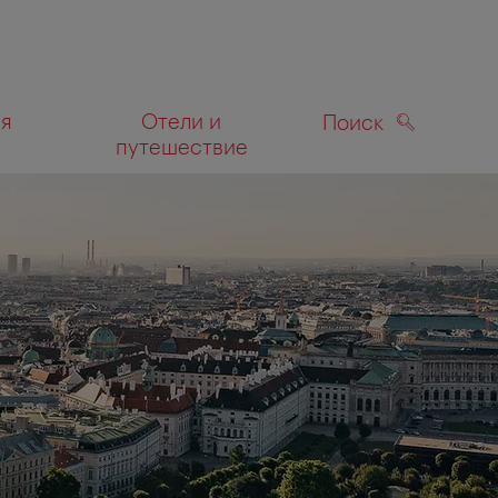
ля
Отели и
Поиск
путешествие
ПОИСК
а карте