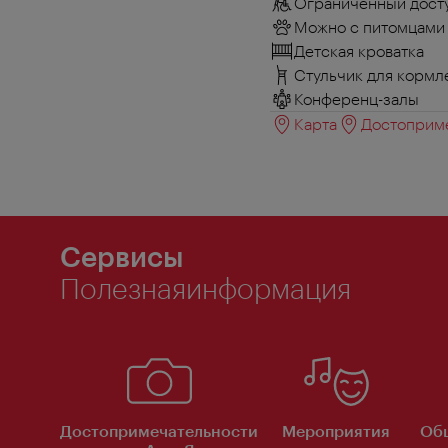
Ограниченный досту
Можно с питомцами
Детская кроватка
Стульчик для кормл
Конференц-залы
Карта
Достоприме
Сервисы
Полезнаяинформация
Достопримечательности
Мероприятия
Об