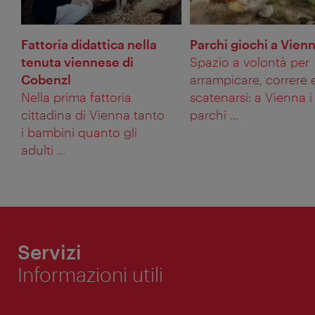
Fattoria didattica nella
Parchi giochi a Vien
tenuta viennese di
Spazio a volontà per
Cobenzl
arrampicare, correre 
Nella prima fattoria
scatenarsi: a Vienna i
cittadina di Vienna tanto
parchi ...
i bambini quanto gli
adulti ...
Servizi
Informazioni utili