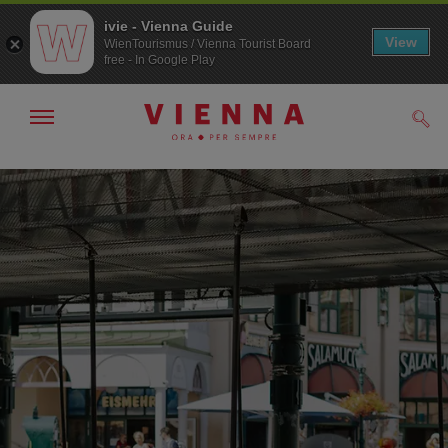
ivie - Vienna Guide
View
WienTourismus / Vienna Tourist Board
free - In Google Play
Mostra/nascondi
Cerc
navigazione
Alla
Al
navigazione
contenuto