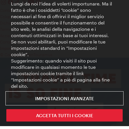
Lungi da noi l’idea di volerti importunare. Ma il
fatto è che i cosiddetti “cookie” sono
Contatti
necessari al fine di offrirvi il miglior servizio
Colophon
possibile e consentire il funzionamento del
Dichiarazione sulla protezione dei dati
sito web, le analisi della navigazione e i
Terms of Use
contenuti ottimizzati in base ai tuoi interessi.
Accessibilità
Se non vuoi abilitarli, puoi modificare le tue
Contatto stampa
impostazioni standard in “Impostazioni
Impostazioni cookie
cookie”.
© Copyright WienTourismus
Suggerimento: quando visiti il sito puoi
modificare in qualsiasi momento le tue
impostazioni cookie tramite il link
“Impostazioni cookie” a piè di pagina alla fine
del sito.
IMPOSTAZIONI AVANZATE
ACCETTA TUTTI I COOKIE