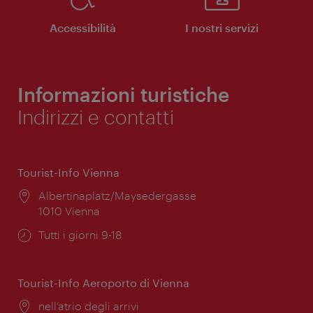
Accessibilità
I nostri servizi
Informazioni turistiche
Indirizzi e contatti
Tourist-Info Vienna
Posizione:
Albertinaplatz/Maysedergasse
1010 Vienna
Orari
Tutti i giorni 9-18
di
apertura:
Tourist-Info Aeroporto di Vienna
Posizione:
nell’atrio degli arrivi