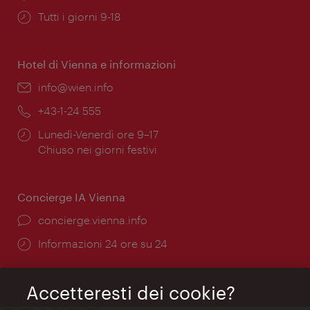
Orari
Tutti i giorni 9-18
di
apertura:
Hotel di Vienna e informazioni
Email:
info@wien.info
Telefono:
+43-1-24 555
Orari
Lunedì-Venerdì ore 9–17
di
Chiuso nei giorni festivi
apertura:
Concierge IA Vienna
Ort:
concierge.vienna.info
Öffnungszeiten:
Informazioni 24 ore su 24
Accetteresti dei cookie?