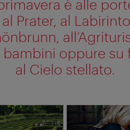
primavera è alle porte
 al Prater, al Labirinto
önbrunn, all’Agritur
 bambini oppure su 
al Cielo stellato.