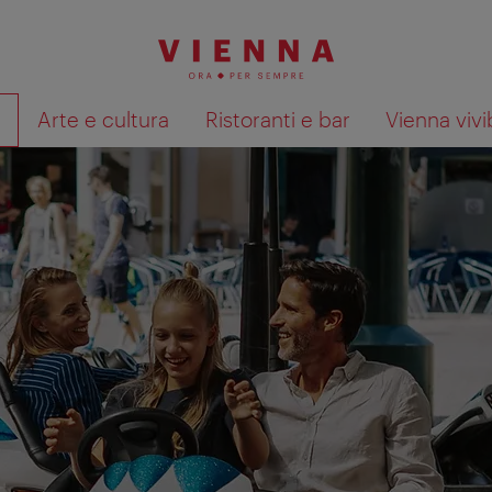
à
Arte e cultura
Ristoranti e bar
Vienna vivi
Mostra i risultati della ricerca su