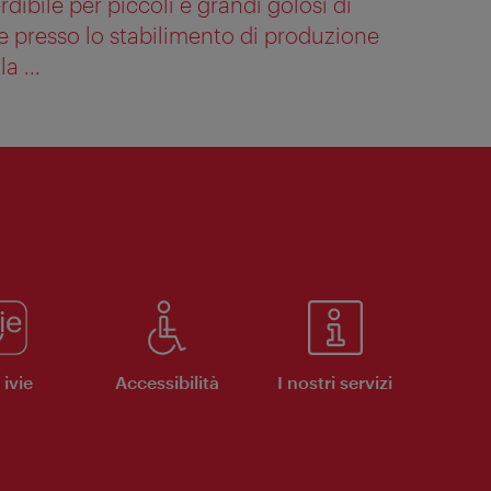
bile per piccoli e grandi golosi di
e presso lo stabilimento di produzione
a ...
ivie
Accessibilità
I nostri servizi