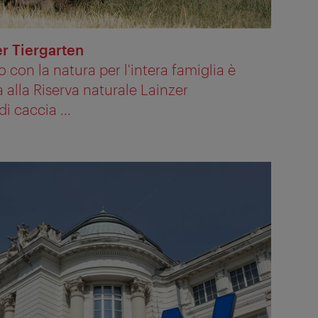
er Tiergarten
 con la natura per l'intera famiglia è
a alla Riserva naturale Lainzer
di caccia ...