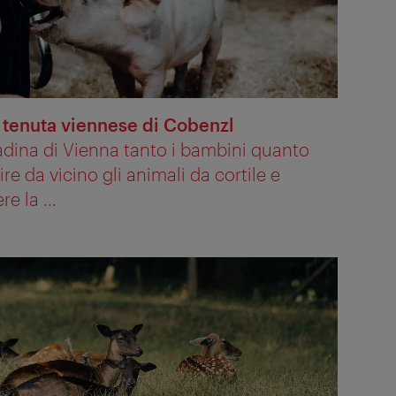
a tenuta viennese di Cobenzl
tadina di Vienna tanto i bambini quanto
re da vicino gli animali da cortile e
 la ...