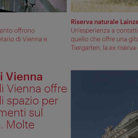
Riserva naturale Lainz
quanto offrono
Un'esperienza a contatto
etario di Vienna e
quello che offre una git
Tiergarten, la ex riserva 
i Vienna
i Vienna offre
i spazio per
menti sul
. Molte