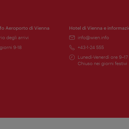
nfo Aeroporto di Vienna
Hotel di Vienna e informazi
ione:
rio degli arrivi
Email:
info@wien.info
 giorni 9-18
Telefono:
+43-1-24 555
Orari
Lunedì-Venerdì ore 9–17
ura:
di
Chiuso nei giorni festivi
apertura: