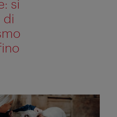
: si
 di
ismo
fino