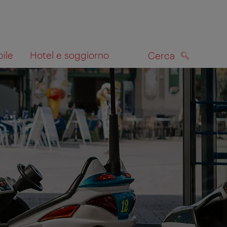
bile
Hotel e soggiorno
Cerca
CERCA
lla mappa