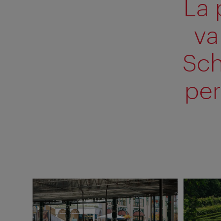
La 
va
Sch
per