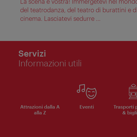
La scena è vostra! Immergetevi nel mondo 
del teatrodanza, del teatro di burattini e 
cinema. Lasciatevi sedurre ...
Servizi
Informazioni utili
Attrazioni dalla A
Eventi
Trasporti 
alla Z
& bigli