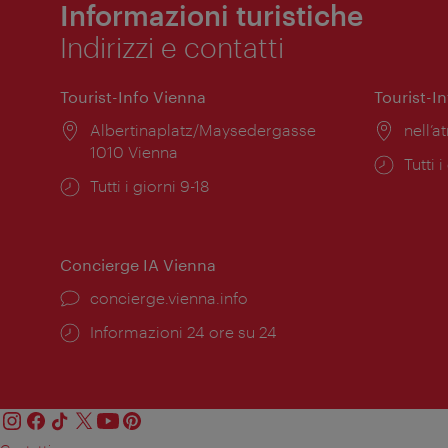
Informazioni turistiche
Indirizzi e contatti
Tourist-Info Vienna
Tourist-I
Posizione:
Albertinaplatz/Maysedergasse
Posiz
nell’at
1010 Vienna
Orari
Tutti i
Orari
Tutti i giorni 9-18
di
di
apert
apertura:
Concierge IA Vienna
Ort:
concierge.vienna.info
Öffnungszeiten:
Informazioni 24 ore su 24