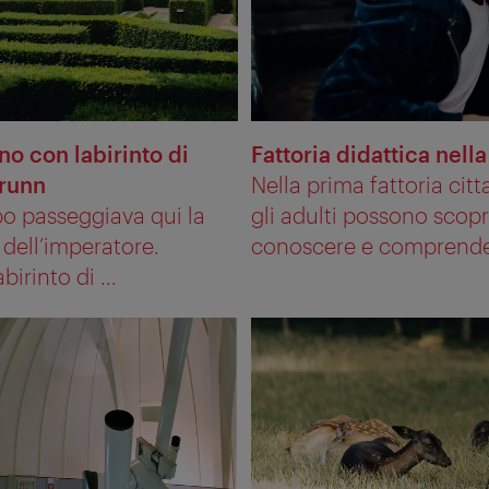
ino con labirinto di
Fattoria didattica nell
runn
Nella prima fattoria cit
o passeggiava qui la
gli adulti possono scopri
 dell’imperatore.
conoscere e comprendere
abirinto di ...