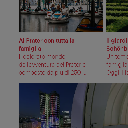
Al Prater con tutta la
Il giard
famiglia
Schönb
Il colorato mondo
Un temp
dell’avventura del Prater è
famiglia
composto da più di 250 ...
Oggi il l