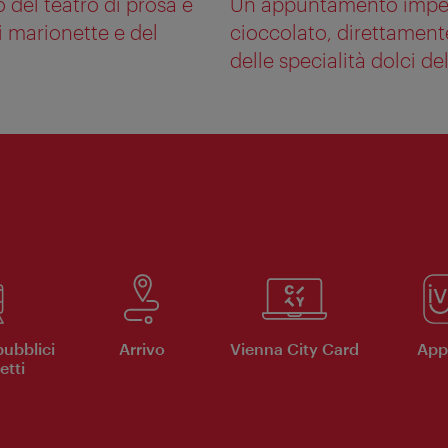
del teatro di prosa e
Un appuntamento imperdi
di marionette e del
cioccolato, direttament
delle specialità dolci dell
pubblici
Arrivo
Vienna City Card
App 
etti