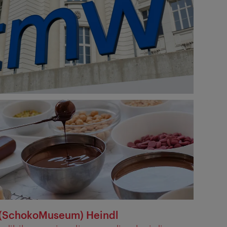
 (SchokoMuseum) Heindl