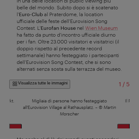
in una delle location di public viewing più
belle del mondo. Subito dopo si è scatenato
l'
Euro-Club
al Praterdome, la location
ufficiale delle feste dell'Eurovision Song
Contest. L'
Eurofan House
nel
Wien Museum
ha fatto da punto d'incontro ufficiale diurno
per i fan. Oltre 23.000 visitatori e visitatrici (il
doppio rispetto al precedente record
settimanale) hanno festeggiato i partecipanti
dell'Eurovision Song Contest, che si sono
alternati senza sosta sulla terrazza del museo.
di
Visualizza tutte le immagini
1
/
5
hmarkt.
Migliaia di persone hanno festeggiato
Il Prat
er
all'Eurovision Village al Rathausplatz.
–
© Martin
Morscher