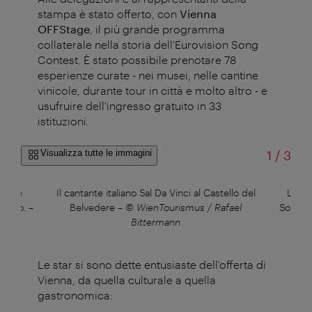
stampa è stato offerto, con
Vienna
OFFStage
, il più grande programma
collaterale nella storia dell'Eurovision Song
Contest. È stato possibile prenotare 78
esperienze curate - nei musei, nelle cantine
vinicole, durante tour in città e molto altro - e
usufruire dell'ingresso gratuito in 33
istituzioni.
di
Visualizza tutte le immagini
1
/
3
tante
Il cantante italiano Sal Da Vinci al Castello del
Lion 
retto.
–
Belvedere
–
© WienTourismus / Rafael
Song Co
h
Bittermann
Le star si sono dette entusiaste dell'offerta di
Vienna, da quella culturale a quella
gastronomica: