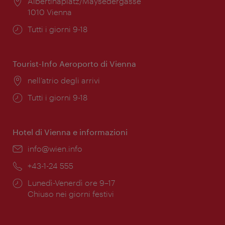
Posizione:
Albertinaplatz/Maysedergasse
1010 Vienna
Orari
Tutti i giorni 9-18
di
apertura:
Tourist-Info Aeroporto di Vienna
Posizione:
nell’atrio degli arrivi
Orari
Tutti i giorni 9-18
di
apertura:
Hotel di Vienna e informazioni
Email:
info@wien.info
Telefono:
+43-1-24 555
Orari
Lunedì-Venerdì ore 9–17
di
Chiuso nei giorni festivi
apertura: