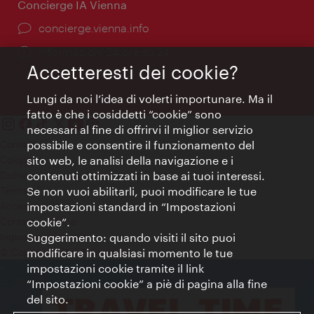
Concierge IA Vienna
Ort:
concierge.vienna.info
Öffnungszeiten:
Informazioni 24 ore su 24
Accetteresti dei cookie?
Lungi da noi l’idea di volerti importunare. Ma il
fatto è che i cosiddetti “cookie” sono
necessari al fine di offrirvi il miglior servizio
Contatti
possibile e consentire il funzionamento del
Colophon
sito web, le analisi della navigazione e i
Dichiarazione sulla protezione dei dati
contenuti ottimizzati in base ai tuoi interessi.
Terms of Use
Se non vuoi abilitarli, puoi modificare le tue
Accessibilità
impostazioni standard in “Impostazioni
Contatto stampa
cookie”.
Suggerimento: quando visiti il sito puoi
Impostazioni cookie
© Copyright WienTourismus
modificare in qualsiasi momento le tue
impostazioni cookie tramite il link
“Impostazioni cookie” a piè di pagina alla fine
del sito.