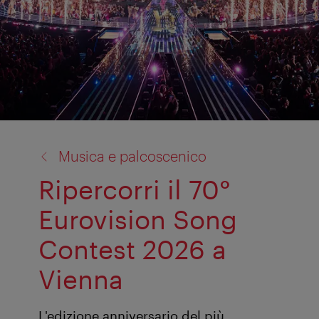
torna
Musica e palcoscenico
a:
Ripercorri il 70°
Eurovision Song
Contest 2026 a
Vienna
L'edizione anniversario del più