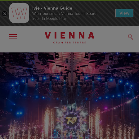
ivie - Vienna Guide
View
WienTourismus / Vienna Tourist Board
free - In Google Play
Mostra/nascondi
Cerc
navigazione
Alla
Al
navigazione
contenuto