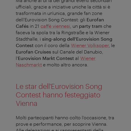
Ma anche al di là dei grandi eventi secondari
ufficiali, grazie a iniziative uniche la città si è
trasformata in un'unica, grande fan zone
dell'Eurovision Song Contest: gli
Eurofan
Cafés
in 21
caffè viennesi
, un
party tram
che
faceva la spola tra la Ringstraße e la Wiener
Stadthalle, i
sing-along dell'Eurovision Song
Contest
con il coro della
Wiener Volksoper
, le
Eurofan Cruises
sul Canale del Danubio,
l'
Eurovision Markt Contest
al
Wiener
Naschmarkt
e molto altro ancora.
Le star dell'Eurovision Song
Contest hanno festeggiato
Vienna
Molti partecipanti hanno colto l'occasione, tra
prove e performance, per scoprire Vienna.
Alle delegazioni e ai rappresentanti della