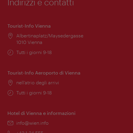
Indirizzi e contatti
Tourist-Info Vienna
Posizione:
Albertinaplatz/Maysedergasse
1010 Vienna
Orari
Tutti i giorni 9-18
di
apertura:
Tourist-Info Aeroporto di Vienna
Posizione:
nell’atrio degli arrivi
Orari
Tutti i giorni 9-18
di
apertura:
Hotel di Vienna e informazioni
Email:
info@wien.info
Telefono:
+43-1-24 555