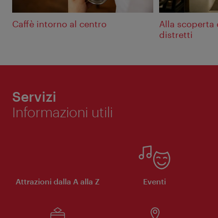
Caffè intorno al centro
Alla scoperta 
distretti
Servizi
Informazioni utili
Attrazioni dalla A alla Z
Eventi