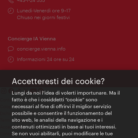
Orari
Lunedì-Venerdì ore 9–17
di
Chiuso nei giorni festivi
apertura:
Concierge IA Vienna
Ort:
concierge.vienna.info
Öffnungszeiten:
Informazioni 24 ore su 24
Accetteresti dei cookie?
Lungi da noi l’idea di volerti importunare. Ma il
fatto è che i cosiddetti “cookie” sono
Contatti
necessari al fine di offrirvi il miglior servizio
Colophon
possibile e consentire il funzionamento del
Dichiarazione sulla protezione dei dati
sito web, le analisi della navigazione e i
Terms of Use
contenuti ottimizzati in base ai tuoi interessi.
Accessibilità
Se non vuoi abilitarli, puoi modificare le tue
Contatto stampa