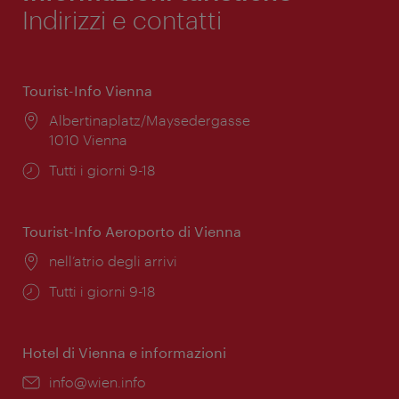
Indirizzi e contatti
Tourist-Info Vienna
Posizione:
Albertinaplatz/Maysedergasse
1010 Vienna
Orari
Tutti i giorni 9-18
di
apertura:
Tourist-Info Aeroporto di Vienna
Posizione:
nell’atrio degli arrivi
Orari
Tutti i giorni 9-18
di
apertura:
Hotel di Vienna e informazioni
Email:
info@wien.info