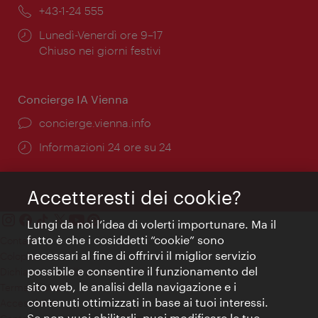
Telefono:
+43-1-24 555
Orari
Lunedì-Venerdì ore 9–17
di
Chiuso nei giorni festivi
apertura:
Concierge IA Vienna
Ort:
concierge.vienna.info
Öffnungszeiten:
Informazioni 24 ore su 24
Accetteresti dei cookie?
Lungi da noi l’idea di volerti importunare. Ma il
fatto è che i cosiddetti “cookie” sono
Contatti
necessari al fine di offrirvi il miglior servizio
Colophon
possibile e consentire il funzionamento del
Dichiarazione sulla protezione dei dati
sito web, le analisi della navigazione e i
Terms of Use
contenuti ottimizzati in base ai tuoi interessi.
Accessibilità
Se non vuoi abilitarli, puoi modificare le tue