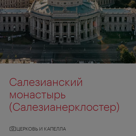
Салезианский
монастырь
(Салезианерклостер)
ЦЕРКОВЬ И КАПЕЛЛА