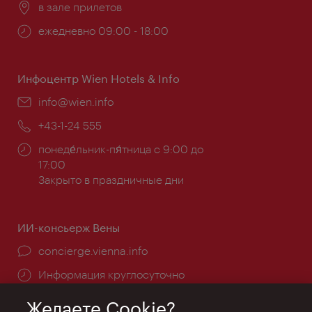
Расположение:
в зале прилетов
Часы
ежедневно 09:00 - 18:00
работы:
Инфоцентр Wien Hotels & Info
Эл.
info@wien.info
почта:
Телефон:
+43-1-24 555
Часы
понеде́льник-пя́тница с 9:00 до
работы:
17:00
Закрыто в праздничные дни
ИИ-консьерж Вены
concierge.vienna.info
Информация круглосуточно
Желаете Cookie?