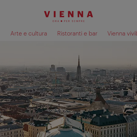
à
Arte e cultura
Ristoranti e bar
Vienna vivi
Mostra i risultati della ricerca su