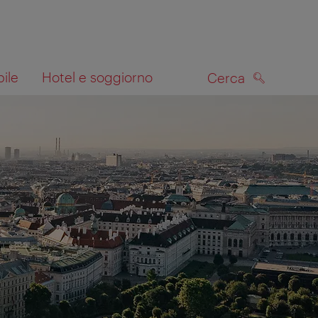
bile
Hotel e soggiorno
Cerca
CERCA
lla mappa