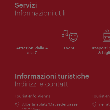
Servizi
Informazioni utili
Attrazioni dalla A
Eventi
Trasporti 
alla Z
& bigli
Informazioni turistiche
Indirizzi e contatti
Tourist-Info Vienna
Tourist-I
Posizione:
Albertinaplatz/Maysedergasse
Posiz
nell’at
1010 Vienna