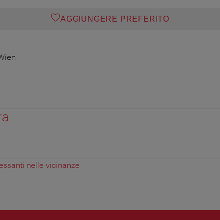
AGGIUNGERE PREFERITO
 Wien
ra
essanti nelle vicinanze