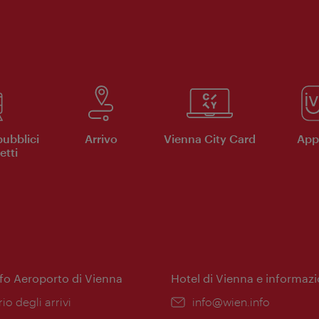
pubblici
Arrivo
Vienna City Card
App 
etti
nfo Aeroporto di Vienna
Hotel di Vienna e informazi
ione:
rio degli arrivi
Email:
info@wien.info