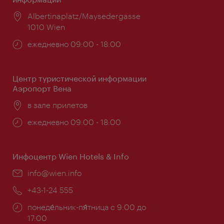
Расположение:
Albertinaplatz/Maysedergasse
1010 Wien
Часы
ежедневно 09:00 - 18:00
работы:
Центр туристической информации
Аэропорт Вена
Расположение:
в зале прилетов
Часы
ежедневно 09:00 - 18:00
работы:
Инфоцентр Wien Hotels & Info
Эл.
info@wien.info
почта:
Телефон:
+43-1-24 555
Часы
понеде́льник-пя́тница с 9:00 до
работы:
17:00